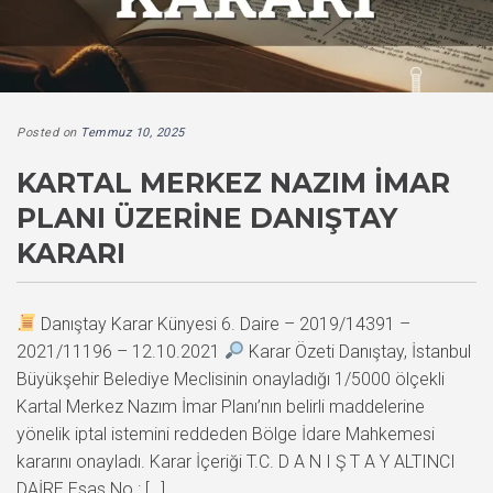
Posted on
Temmuz 10, 2025
KARTAL MERKEZ NAZIM İMAR
PLANI ÜZERINE DANIŞTAY
KARARI
Danıştay Karar Künyesi 6. Daire – 2019/14391 –
2021/11196 – 12.10.2021
Karar Özeti Danıştay, İstanbul
Büyükşehir Belediye Meclisinin onayladığı 1/5000 ölçekli
Kartal Merkez Nazım İmar Planı’nın belirli maddelerine
yönelik iptal istemini reddeden Bölge İdare Mahkemesi
kararını onayladı. Karar İçeriği T.C. D A N I Ş T A Y ALTINCI
DAİRE Esas No : […]