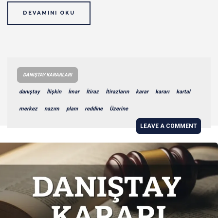
DEVAMINI OKU
DANIŞTAY KARARLARI
danıştay
İlişkin
İmar
İtiraz
İtirazların
karar
kararı
kartal
merkez
nazım
planı
reddine
Üzerine
LEAVE A COMMENT