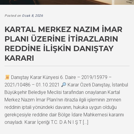
Posted on
Ocak 8, 2026
KARTAL MERKEZ NAZIM İMAR
PLANI ÜZERINE İTIRAZLARIN
REDDINE İLIŞKIN DANIŞTAY
KARARI
Danıştay Karar Künyesi 6. Daire – 2019/15979 –
2021/10486 – 01.10.2021
Karar Özeti Danıştay, İstanbul
Büyükşehir Belediye Meclisi tarafından onaylanan Kartal
Merkez Nazım İmar Planı’nın itirazla ilgili işleminin zımnen
reddinin iptali yönündeki davanın, hukuka uygun olduğu
gerekçesiyle reddine dair Bölge İdare Mahkemesi kararını
onayladı. Karar İçeriği T.C. D A N I Ş T […]