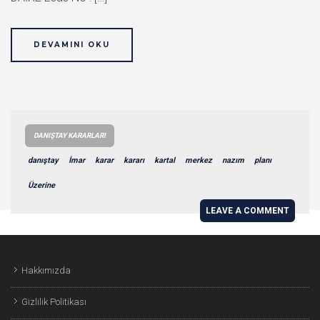
DEVAMINI OKU
DANIŞTAY KARARLARI
danıştay
İmar
karar
kararı
kartal
merkez
nazım
planı
Üzerine
LEAVE A COMMENT
Hakkımızda
Gizlilik Politikası