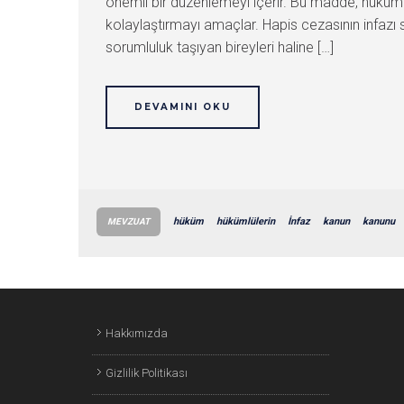
önemli bir düzenlemeyi içerir. Bu madde, hükümlü
kolaylaştırmayı amaçlar. Hapis cezasının infazı 
sorumluluk taşıyan bireyleri haline […]
DEVAMINI OKU
hüküm
hükümlülerin
İnfaz
kanun
kanunu
MEVZUAT
Hakkımızda
Gizlilik Politikası