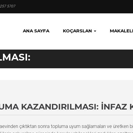
 257 5707
ANA SAYFA
KOÇARSLAN
MAKALEL
MASI:
MA KAZANDIRILMASI: İNFAZ
evinden çıktıktan sonra topluma uyum sağlamaları ve üretken birey