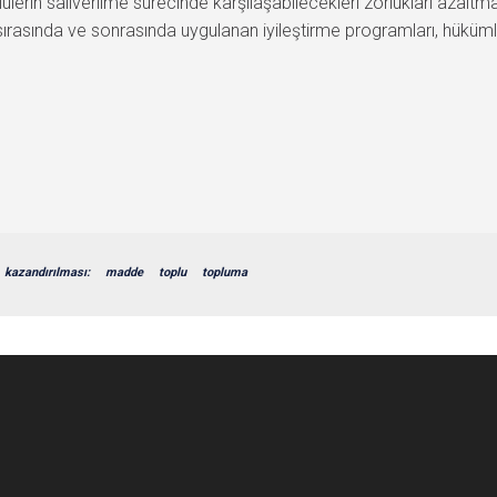
lerin salıverilme sürecinde karşılaşabilecekleri zorlukları azaltm
sırasında ve sonrasında uygulanan iyileştirme programları, hüküml
kazandırılması:
madde
toplu
topluma