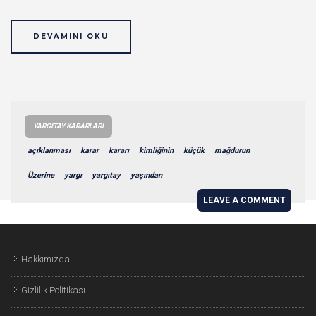
DEVAMINI OKU
YARGITAY KARARLARI
açıklanması
karar
kararı
kimliğinin
küçük
mağdurun
Üzerine
yargı
yargıtay
yaşından
LEAVE A COMMENT
Hakkımızda
Gizlilik Politikası