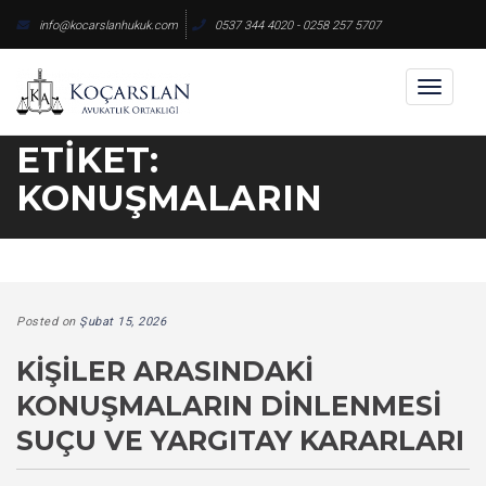
Skip
info@kocarslanhukuk.com
0537 344 4020 - 0258 257 5707
to
content
Toggl
naviga
ETIKET:
KONUŞMALARIN
Posted on
Şubat 15, 2026
KIŞILER ARASINDAKI
KONUŞMALARIN DINLENMESI
SUÇU VE YARGITAY KARARLARI