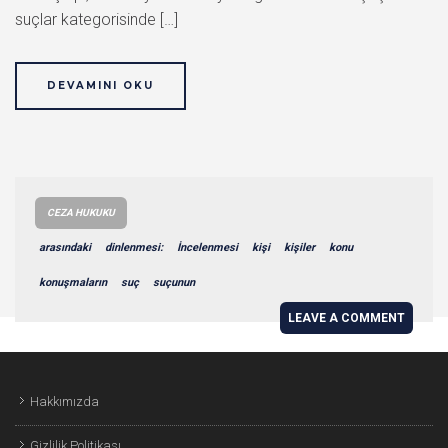
suçlar kategorisinde […]
DEVAMINI OKU
CEZA HUKUKU
arasındaki
dinlenmesi:
İncelenmesi
kişi
kişiler
konu
konuşmaların
suç
suçunun
LEAVE A COMMENT
Hakkımızda
Gizlilik Politikası