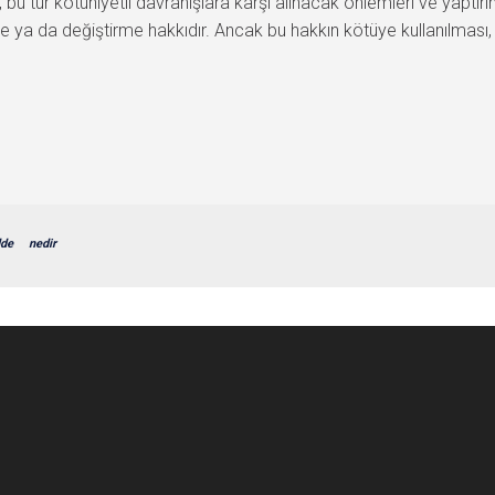
ür kötüniyetli davranışlara karşı alınacak önlemleri ve yaptırıml
me ya da değiştirme hakkıdır. Ancak bu hakkın kötüye kullanılması,
de
nedir