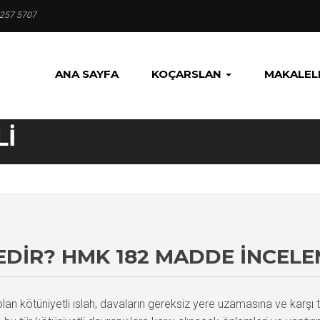
 257 5707
ANA SAYFA
KOÇARSLAN
MAKALEL
LI
EDIR? HMK 182 MADDE İNCELE
olan kötüniyetli ıslah, davaların gereksiz yere uzamasına ve karş