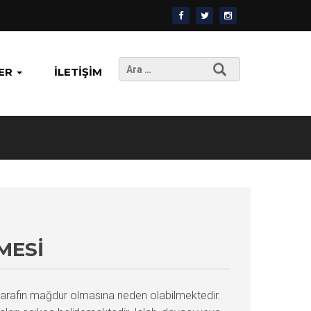
Arama:
ER
İLETIŞIM
MESI
ı tarafın mağdur olmasına neden olabilmektedir.