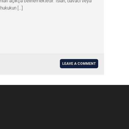
arı açıkça belirlemektedir. Islah, davacı veya
 hukukun […]
LEAVE A COMMENT