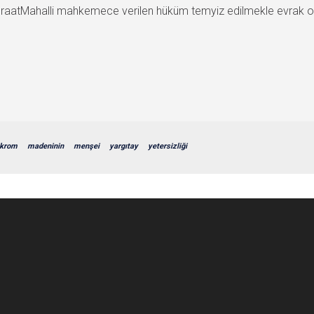
tMahalli mahkemece verilen hüküm temyiz edilmekle evrak ok
krom
madeninin
menşei
yargıtay
yetersizliği