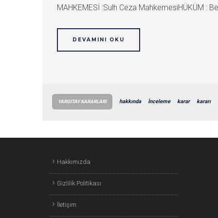
MAHKEMESİ :Sulh Ceza MahkemesiHÜKÜM : Beraa
DEVAMINI OKU
hakkında
İnceleme
karar
kararı
YARGITAY KARARLARI
Hakkımızda
Gizlilik Politikası
İletişim