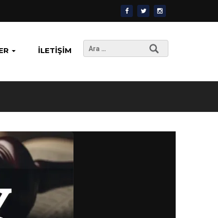
Arama:
ER
İLETIŞIM