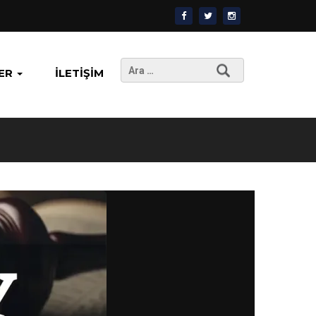
Arama:
ER
İLETIŞIM