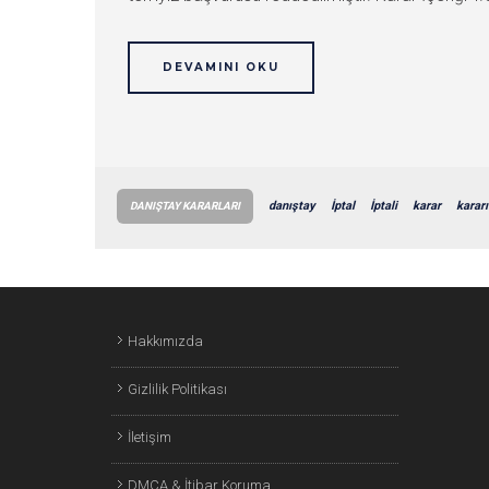
DEVAMINI OKU
danıştay
İptal
İptali
karar
kararı
DANIŞTAY KARARLARI
Hakkımızda
Gizlilik Politikası
İletişim
DMCA & İtibar Koruma