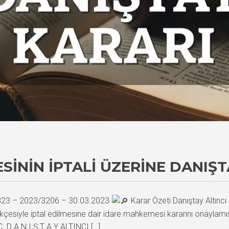
ININ İPTALI ÜZERINE DANIŞT
1823 – 2023/3206 – 30.03.2023
Karar Özeti Danıştay Altıncı
kçesiyle iptal edilmesine dair idare mahkemesi kararını onaylamı
C. D A N I Ş T A Y ALTINCI […]