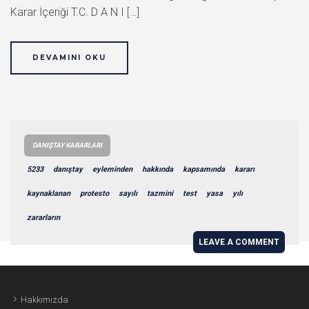
Karar İçeriği T.C. D A N I […]
DEVAMINI OKU
DANIŞTAY KARARLARI
5233
danıştay
eyleminden
hakkında
kapsamında
kararı
kaynaklanan
protesto
sayılı
tazmini
test
yasa
yılı
zararların
LEAVE A COMMENT
Hakkımızda