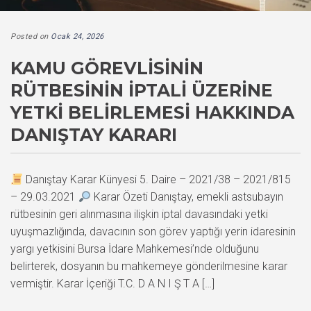
Posted on
Ocak 24, 2026
KAMU GÖREVLISININ
RÜTBESININ İPTALI ÜZERINE
YETKI BELIRLEMESI HAKKINDA
DANIŞTAY KARARI
Danıştay Karar Künyesi 5. Daire – 2021/38 – 2021/815
– 29.03.2021
Karar Özeti Danıştay, emekli astsubayın
rütbesinin geri alınmasına ilişkin iptal davasındaki yetki
uyuşmazlığında, davacının son görev yaptığı yerin idaresinin
yargı yetkisini Bursa İdare Mahkemesi’nde olduğunu
belirterek, dosyanın bu mahkemeye gönderilmesine karar
vermiştir. Karar İçeriği T.C. D A N I Ş T A […]