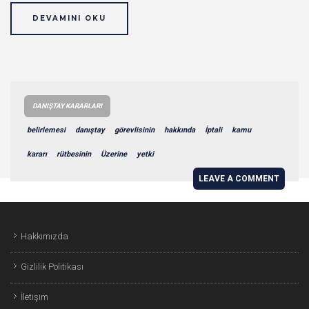
DEVAMINI OKU
DANIŞTAY KARARLARI
belirlemesi
danıştay
görevlisinin
hakkında
İptali
kamu
kararı
rütbesinin
Üzerine
yetki
LEAVE A COMMENT
Hakkımızda
Gizlilik Politikası
İletişim