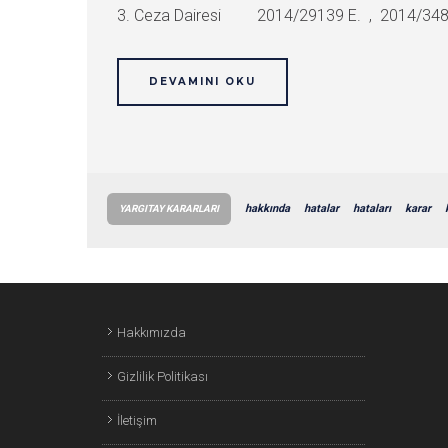
3. Ceza Dairesi 2014/29139 E. , 2014/34852
DEVAMINI OKU
hakkında
hatalar
hataları
karar
YARGITAY KARARLARI
Hakkımızda
Gizlilik Politikası
İletişim