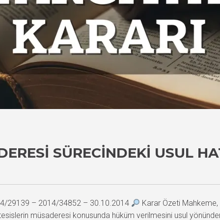
ERESI SÜRECINDEKI USUL HA
2014/29139 – 2014/34852 – 30.10.2014
Karar Özeti Mahkeme, s
sislerin müsaderesi konusunda hüküm verilmesini usul yönünden h