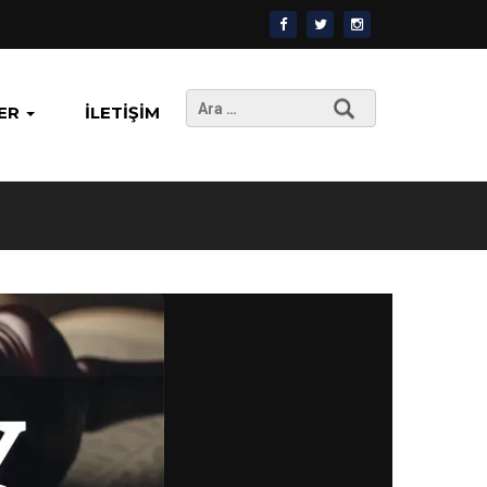
Arama:
ER
İLETIŞIM