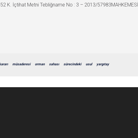
 K. İçtihat Metni Tebliğname No : 3 – 2013/57983MAHKEMESİ 
kararı
müsaderesi
orman
sahası
sürecindeki
usul
yargıtay