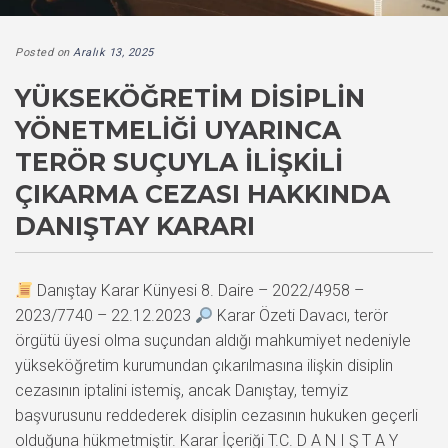
Posted on
Aralık 13, 2025
YÜKSEKÖĞRETIM DISIPLIN
YÖNETMELIĞI UYARINCA
TERÖR SUÇUYLA İLIŞKILI
ÇIKARMA CEZASI HAKKINDA
DANIŞTAY KARARI
Danıştay Karar Künyesi 8. Daire – 2022/4958 –
2023/7740 – 22.12.2023
Karar Özeti Davacı, terör
örgütü üyesi olma suçundan aldığı mahkumiyet nedeniyle
yükseköğretim kurumundan çıkarılmasına ilişkin disiplin
cezasının iptalini istemiş, ancak Danıştay, temyiz
başvurusunu reddederek disiplin cezasının hukuken geçerli
olduğuna hükmetmiştir. Karar İçeriği T.C. D A N I Ş T A Y