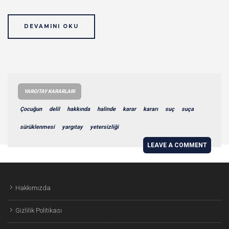
DEVAMINI OKU
YARGITAY KARARLARI
Çocuğun
delil
hakkında
halinde
karar
kararı
suç
suça
sürüklenmesi
yargıtay
yetersizliği
LEAVE A COMMENT
Hakkımızda
Gizlilik Politikası