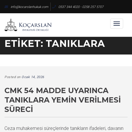
Skip
info@kocarslanhukuk.com
0537 344 4020 - 0258 257 5707
to
content
Toggl
naviga
ETIKET:
TANIKLARA
Posted on
Ocak 14, 2026
CMK 54 MADDE UYARINCA
TANIKLARA YEMIN VERILMESI
SÜRECI
Ceza muhakemesi süreçlerinde tanıkların ifadeleri, davanın