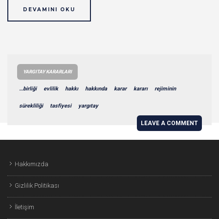
DEVAMINI OKU
YARGITAY KARARLARI
…birliği
evlilik
hakkı
hakkında
karar
kararı
rejiminin
sürekliliği
tasfiyesi
yargıtay
LEAVE A COMMENT
Hakkımızda
Gizlilik Politikası
İletişim