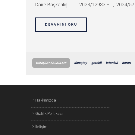
Daire Başkanlığı 2023/12933 E. , 2024/5794 K
DEVAMINI OKU
danıştay
gerekli
İstanbul
kararı
DANIŞTAY KARARLARI
Hakkımızda
Gizlilik Politikası
İletişim