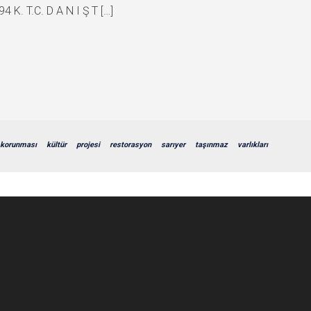
. T.C. D A N I Ş T […]
korunması
kültür
projesi
restorasyon
sarıyer
taşınmaz
varlıkları