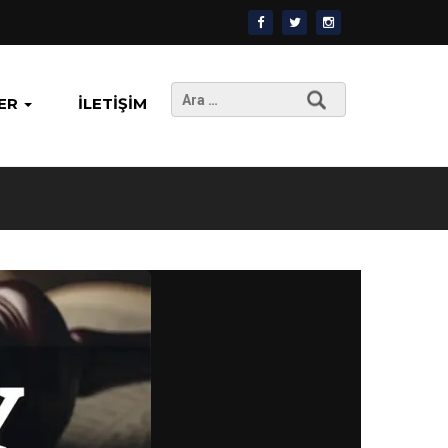
Arama:
ER
İLETIŞIM