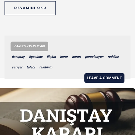
DEVAMINI OKU
DANIŞTAY KARARLARI
danıştay
İlçesinde
İlişkin
karar
kararı
parselasyon
reddine
sarıyer
talebi
talebinin
LEAVE A COMMENT