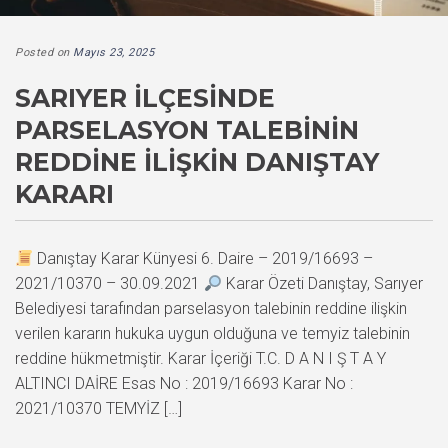
Posted on
Mayıs 23, 2025
SARIYER İLÇESINDE
PARSELASYON TALEBININ
REDDINE İLIŞKIN DANIŞTAY
KARARI
Danıştay Karar Künyesi 6. Daire – 2019/16693 –
2021/10370 – 30.09.2021
Karar Özeti Danıştay, Sarıyer
Belediyesi tarafından parselasyon talebinin reddine ilişkin
verilen kararın hukuka uygun olduğuna ve temyiz talebinin
reddine hükmetmiştir. Karar İçeriği T.C. D A N I Ş T A Y
ALTINCI DAİRE Esas No : 2019/16693 Karar No :
2021/10370 TEMYİZ […]