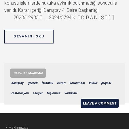
konusu işlemlerde hukuka aykırılık bulunmadığı sonucuna
varıldı. Karar İçeriği Danıştay 4. Daire Başkanlığı
2023/12933 E. , 2024/5794 K. T.C. D A N I Ş T […]
DEVAMINI OKU
DANIŞTAY KARARLARI
danıştay
gerekli
İstanbul
kararı
korunması
kültür
projesi
restorasyon
sarıyer
taşınmaz
varlıkları
LEAVE A COMMENT
Hakkımızda