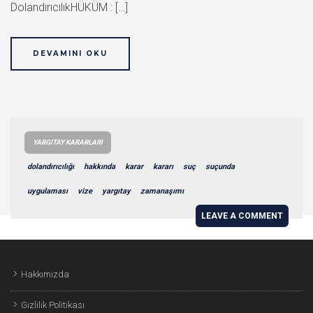
DolandırıcılıkHÜKÜM : […]
DEVAMINI OKU
YARGITAY KARARLARI
dolandırıcılığı
hakkında
karar
kararı
suç
suçunda
uygulaması
vize
yargıtay
zamanaşımı
LEAVE A COMMENT
Hakkımızda
Gizlilik Politikası