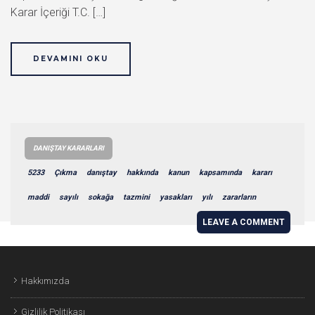
Karar İçeriği T.C. […]
DEVAMINI OKU
DANIŞTAY KARARLARI
5233
Çıkma
danıştay
hakkında
kanun
kapsamında
kararı
maddi
sayılı
sokağa
tazmini
yasakları
yılı
zararların
LEAVE A COMMENT
Hakkımızda
Gizlilik Politikası