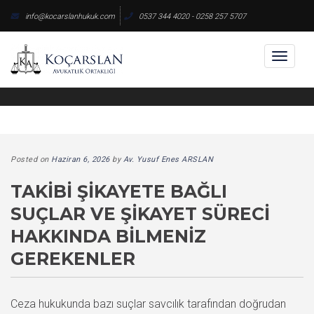
Skip
info@kocarslanhukuk.com
0537 344 4020 - 0258 257 5707
to
content
Toggl
naviga
Posted on
Haziran 6, 2026
by
Av. Yusuf Enes ARSLAN
TAKIBI ŞIKAYETE BAĞLI
SUÇLAR VE ŞIKAYET SÜRECI
HAKKINDA BILMENIZ
GEREKENLER
Ceza hukukunda bazı suçlar savcılık tarafından doğrudan