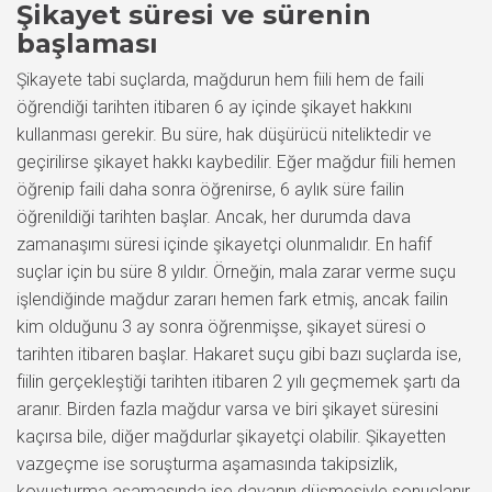
Şikayet süresi ve sürenin
başlaması
Şikayete tabi suçlarda, mağdurun hem fiili hem de faili
öğrendiği tarihten itibaren 6 ay içinde şikayet hakkını
kullanması gerekir. Bu süre, hak düşürücü niteliktedir ve
geçirilirse şikayet hakkı kaybedilir. Eğer mağdur fiili hemen
öğrenip faili daha sonra öğrenirse, 6 aylık süre failin
öğrenildiği tarihten başlar. Ancak, her durumda dava
zamanaşımı süresi içinde şikayetçi olunmalıdır. En hafif
suçlar için bu süre 8 yıldır. Örneğin, mala zarar verme suçu
işlendiğinde mağdur zararı hemen fark etmiş, ancak failin
kim olduğunu 3 ay sonra öğrenmişse, şikayet süresi o
tarihten itibaren başlar. Hakaret suçu gibi bazı suçlarda ise,
fiilin gerçekleştiği tarihten itibaren 2 yılı geçmemek şartı da
aranır. Birden fazla mağdur varsa ve biri şikayet süresini
kaçırsa bile, diğer mağdurlar şikayetçi olabilir. Şikayetten
vazgeçme ise soruşturma aşamasında takipsizlik,
kovuşturma aşamasında ise davanın düşmesiyle sonuçlanır.