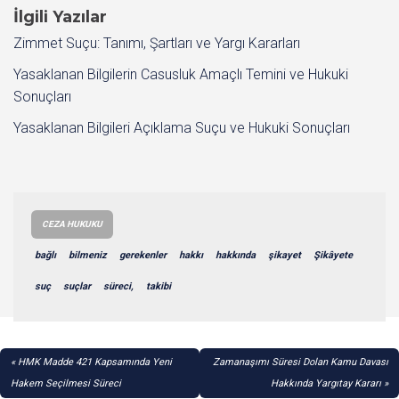
İlgili Yazılar
Zimmet Suçu: Tanımı, Şartları ve Yargı Kararları
Yasaklanan Bilgilerin Casusluk Amaçlı Temini ve Hukuki
Sonuçları
Yasaklanan Bilgileri Açıklama Suçu ve Hukuki Sonuçları
CEZA HUKUKU
bağlı
bilmeniz
gerekenler
hakkı
hakkında
şikayet
Şikâyete
suç
suçlar
süreci,
takibi
YAZI
HMK Madde 421 Kapsamında Yeni
Zamanaşımı Süresi Dolan Kamu Davası
GEZINMESI
Hakem Seçilmesi Süreci
Hakkında Yargıtay Kararı