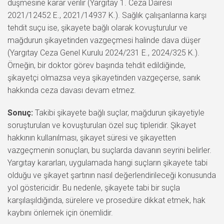
düşmesine karar verilir (Yargıtay 1. Ceza Dairesi
2021/12452 E., 2021/14937 K.). Sağlık çalışanlarına karşı
tehdit suçu ise, şikayete bağlı olarak kovuşturulur ve
mağdurun şikayetinden vazgeçmesi halinde dava düşer
(Yargıtay Ceza Genel Kurulu 2024/231 E., 2024/325 K.).
Örneğin, bir doktor görev başında tehdit edildiğinde,
şikayetçi olmazsa veya şikayetinden vazgeçerse, sanık
hakkında ceza davası devam etmez.
Sonuç:
Takibi şikayete bağlı suçlar, mağdurun şikayetiyle
soruşturulan ve kovuşturulan özel suç tipleridir. Şikayet
hakkının kullanılması, şikayet süresi ve şikayetten
vazgeçmenin sonuçları, bu suçlarda davanın seyrini belirler.
Yargıtay kararları, uygulamada hangi suçların şikayete tabi
olduğu ve şikayet şartının nasıl değerlendirileceği konusunda
yol göstericidir. Bu nedenle, şikayete tabi bir suçla
karşılaşıldığında, sürelere ve prosedüre dikkat etmek, hak
kaybını önlemek için önemlidir.