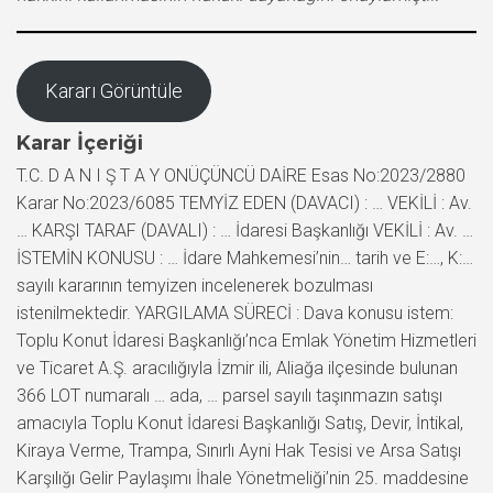
Kararı Görüntüle
Karar İçeriği
T.C. D A N I Ş T A Y ONÜÇÜNCÜ DAİRE Esas No:2023/2880
Karar No:2023/6085 TEMYİZ EDEN (DAVACI) : … VEKİLİ : Av.
… KARŞI TARAF (DAVALI) : … İdaresi Başkanlığı VEKİLİ : Av. …
İSTEMİN KONUSU : … İdare Mahkemesi’nin… tarih ve E:…, K:…
sayılı kararının temyizen incelenerek bozulması
istenilmektedir. YARGILAMA SÜRECİ : Dava konusu istem:
Toplu Konut İdaresi Başkanlığı’nca Emlak Yönetim Hizmetleri
ve Ticaret A.Ş. aracılığıyla İzmir ili, Aliağa ilçesinde bulunan
366 LOT numaralı … ada, … parsel sayılı taşınmazın satışı
amacıyla Toplu Konut İdaresi Başkanlığı Satış, Devir, İntikal,
Kiraya Verme, Trampa, Sınırlı Ayni Hak Tesisi ve Arsa Satışı
Karşılığı Gelir Paylaşımı İhale Yönetmeliği’nin 25. maddesine