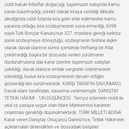
ciddi hukukî ihtilaflar doğacağı, taşınmazın satışında kamu
yararı bulunmadığı, sürekli olarak kiraya verildiği dikkate
alındığında ciddi tutarda kira geliri elde edilmesinin kamu
yararına olduğu, kira sözleşmesinin sona ermediği, 6098
sayılı Türk Borçlar Kanunu’nun 327. maddesi gereği belirsiz
süreli sözleşmeye dönüştüğü, sözleşmenin feshine ilişkin
olarak davalı idarece süresi içerisinde herhangi bir ihtar
çekilmediği, başka bir dosyada verilen yürütmenin
durdurulmasına dair karar üzerine taşınmazın satıştan
çekildiği, davalı idarece emlak vergisinin ödenmesinin
istenildiği, bunun kira sözleşmesinin devam ettiğini
gösterdiği ileri sürülmektedir. KARŞI TARAFIN SAVUNMASI :
Davalı idare tarafından, savunma verilmemiştir. DANIŞTAY
TETKİK HÂKİMİ …’UN DÜŞÜNCESİ : Temyiz isteminin reddi ile
usul ve yasaya uygun olan İdare Mahkemesi kararının
onanması gerektiği düşünülmektedir. TÜRK MİLLETİ ADINA
Karar veren Danıştay Onüçüncü Dairesi’nce, Tetkik Hâkiminin
açıklamaları dinlendikten ve dosyadaki belgeler