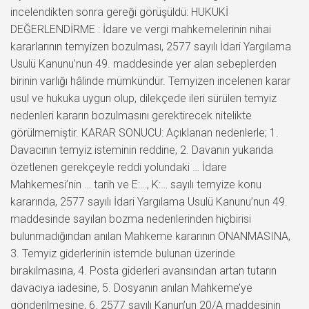
incelendikten sonra gereği görüşüldü: HUKUKİ
DEĞERLENDİRME : İdare ve vergi mahkemelerinin nihai
kararlarının temyizen bozulması, 2577 sayılı İdari Yargılama
Usulü Kanunu’nun 49. maddesinde yer alan sebeplerden
birinin varlığı hâlinde mümkündür. Temyizen incelenen karar
usul ve hukuka uygun olup, dilekçede ileri sürülen temyiz
nedenleri kararın bozulmasını gerektirecek nitelikte
görülmemiştir. KARAR SONUCU: Açıklanan nedenlerle; 1.
Davacının temyiz isteminin reddine, 2. Davanın yukarıda
özetlenen gerekçeyle reddi yolundaki … İdare
Mahkemesi’nin … tarih ve E:…, K:… sayılı temyize konu
kararında, 2577 sayılı İdari Yargılama Usulü Kanunu’nun 49.
maddesinde sayılan bozma nedenlerinden hiçbirisi
bulunmadığından anılan Mahkeme kararının ONANMASINA,
3. Temyiz giderlerinin istemde bulunan üzerinde
bırakılmasına, 4. Posta giderleri avansından artan tutarın
davacıya iadesine, 5. Dosyanın anılan Mahkeme’ye
gönderilmesine, 6. 2577 sayılı Kanun’un 20/A maddesinin