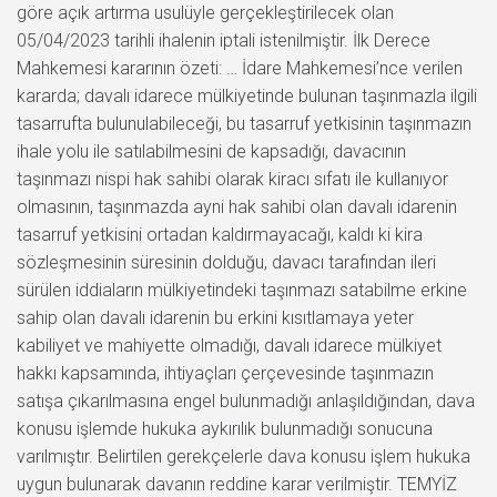
göre açık artırma usulüyle gerçekleştirilecek olan
05/04/2023 tarihli ihalenin iptali istenilmiştir. İlk Derece
Mahkemesi kararının özeti: … İdare Mahkemesi’nce verilen
kararda; davalı idarece mülkiyetinde bulunan taşınmazla ilgili
tasarrufta bulunulabileceği, bu tasarruf yetkisinin taşınmazın
ihale yolu ile satılabilmesini de kapsadığı, davacının
taşınmazı nispi hak sahibi olarak kiracı sıfatı ile kullanıyor
olmasının, taşınmazda ayni hak sahibi olan davalı idarenin
tasarruf yetkisini ortadan kaldırmayacağı, kaldı ki kira
sözleşmesinin süresinin dolduğu, davacı tarafından ileri
sürülen iddiaların mülkiyetindeki taşınmazı satabilme erkine
sahip olan davalı idarenin bu erkini kısıtlamaya yeter
kabiliyet ve mahiyette olmadığı, davalı idarece mülkiyet
hakkı kapsamında, ihtiyaçları çerçevesinde taşınmazın
satışa çıkarılmasına engel bulunmadığı anlaşıldığından, dava
konusu işlemde hukuka aykırılık bulunmadığı sonucuna
varılmıştır. Belirtilen gerekçelerle dava konusu işlem hukuka
uygun bulunarak davanın reddine karar verilmiştir. TEMYİZ