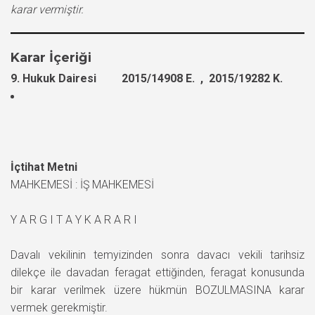
karar vermiştir.
Karar İçeriği
9. Hukuk Dairesi 2015/14908 E. , 2015/19282 K.
İçtihat Metni
MAHKEMESİ : İŞ MAHKEMESİ
Y A R G I T A Y K A R A R I
Davalı vekilinin temyizinden sonra davacı vekili tarihsiz
dilekçe ile davadan feragat ettiğinden, feragat konusunda
bir karar verilmek üzere hükmün BOZULMASINA karar
vermek gerekmiştir.