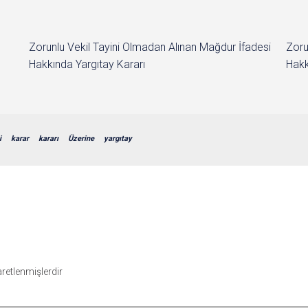
Zorunlu Vekil Tayini Olmadan Alınan Mağdur İfadesi
Zoru
Hakkında Yargıtay Kararı
Hakk
i
karar
kararı
Üzerine
yargıtay
şaretlenmişlerdir