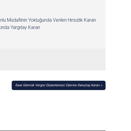
nlu Müdafiinin Yokluğunda Verilen Hırsızlık Kararı
ında Yargıtay Kararı
İlave Gümrük Vergisi Düzenlemesi Üzerine Danıştay Kararı