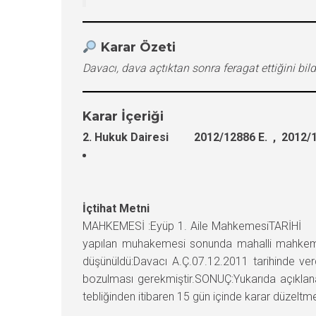
Karar Özeti
Davacı, dava açtıktan sonra feragat ettiğini 
Karar İçeriği
2. Hukuk Dairesi 2012/12886 E. , 2012/1
İçtihat Metni
MAHKEMESİ :Eyüp 1. Aile MahkemesiTAR
yapılan muhakemesi sonunda mahalli mahkemec
düşünüldü:Davacı A.Ç.07.12.2011 tarihinde verd
bozulması gerekmiştir.SONUÇ:Yukarıda açıklana
tebliğinden itibaren 15 gün içinde karar düzeltme