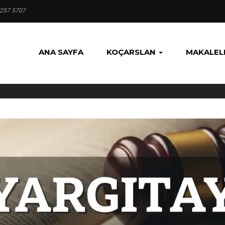
 257 5707
ANA SAYFA
KOÇARSLAN
MAKALEL