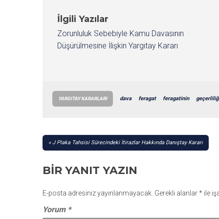
İlgili Yazılar
Zorunluluk Sebebiyle Kamu Davasının
Düşürülmesine İlişkin Yargıtay Kararı
dava
feragat
feragatinin
geçerliliğ
YARGITAY KARARLARI
YAZI
J Plaka Tahsisi Sürecindeki İtirazlar Hakkında Danıştay Kararı
GEZINMESI
BIR YANIT YAZIN
E-posta adresiniz yayınlanmayacak.
Gerekli alanlar
*
ile i
Yorum
*