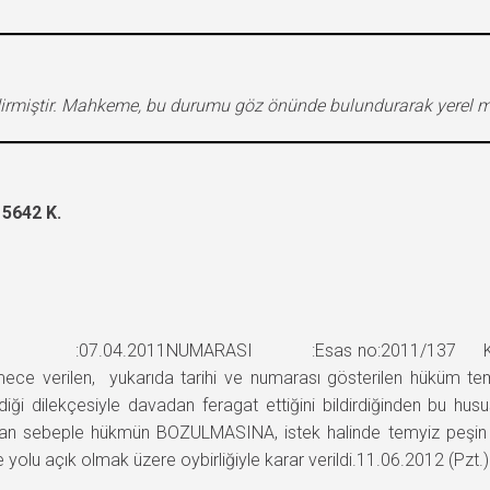
bildirmiştir. Mahkeme, bu durumu göz önünde bulundurarak yerel
5642 K.
İHİ :07.04.2011NUMARASI :Esas no:2011/137 Karar no
e verilen, yukarıda tarihi ve numarası gösterilen hüküm tem
iği dilekçesiyle davadan feragat ettiğini bildirdiğinden bu hu
n sebeple hükmün BOZULMASINA, istek halinde temyiz peşin har
 yolu açık olmak üzere oybirliğiyle karar verildi.11.06.2012 (Pzt.)