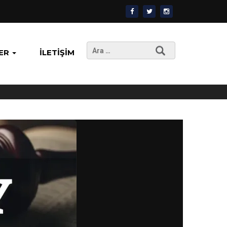
Arama:
ER
İLETIŞIM