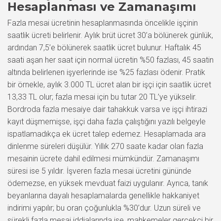
Hesaplanması ve Zamanaşımı
Fazla mesai ücretinin hesaplanmasında öncelikle işçinin
saatlik ücreti belirlenir. Aylık brüt ücret 30’a bölünerek günlük,
ardından 7,5’e bölünerek saatlik ücret bulunur. Haftalık 45
saati aşan her saat için normal ücretin %50 fazlası, 45 saatin
altında belirlenen işyerlerinde ise %25 fazlası ödenir. Pratik
bir örnekle, aylık 3.000 TL ücret alan bir işçi için saatlik ücret
13,33 TL olur; fazla mesai için bu tutar 20 TL’ye yükselir.
Bordroda fazla mesaiye dair tahakkuk varsa ve işçi ihtirazi
kayıt düşmemişse, işçi daha fazla çalıştığını yazılı belgeyle
ispatlamadıkça ek ücret talep edemez. Hesaplamada ara
dinlenme süreleri düşülür. Yıllık 270 saate kadar olan fazla
mesainin ücrete dahil edilmesi mümkündür. Zamanaşımı
süresi ise 5 yıldır. İşveren fazla mesai ücretini gününde
ödemezse, en yüksek mevduat faizi uygulanır. Ayrıca, tanık
beyanlarına dayalı hesaplamalarda genellikle hakkaniyet
indirimi yapılır; bu oran çoğunlukla %30’dur. Uzun süreli ve
sürekli fazla mesai iddialarında ise, mahkemeler gerçekçi bir