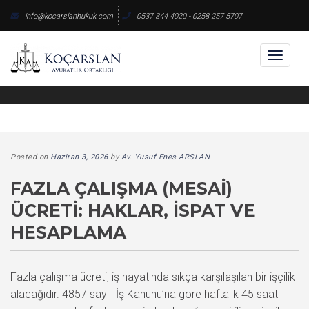
Skip
info@kocarslanhukuk.com
0537 344 4020 - 0258 257 5707
to
content
Toggl
naviga
Posted on
Haziran 3, 2026
by
Av. Yusuf Enes ARSLAN
FAZLA ÇALIŞMA (MESAI)
ÜCRETI: HAKLAR, İSPAT VE
HESAPLAMA
Fazla çalışma ücreti, iş hayatında sıkça karşılaşılan bir işçilik
alacağıdır. 4857 sayılı İş Kanunu’na göre haftalık 45 saati