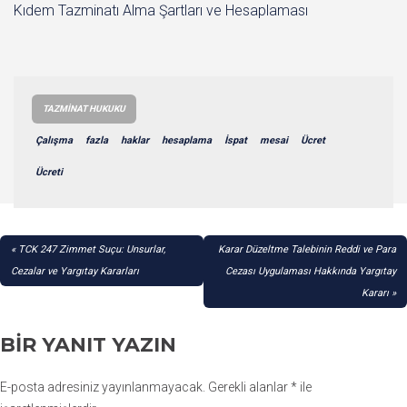
Kıdem Tazminatı Alma Şartları ve Hesaplaması
TAZMINAT HUKUKU
Çalışma
fazla
haklar
hesaplama
İspat
mesai
Ücret
Ücreti
YAZI
TCK 247 Zimmet Suçu: Unsurlar,
Karar Düzeltme Talebinin Reddi ve Para
GEZINMESI
Cezalar ve Yargıtay Kararları
Cezası Uygulaması Hakkında Yargıtay
Kararı
BIR YANIT YAZIN
E-posta adresiniz yayınlanmayacak.
Gerekli alanlar
*
ile