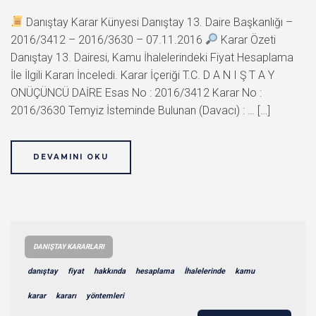
Danıştay Karar Künyesi Danıştay 13. Daire Başkanlığı –
2016/3412 – 2016/3630 – 07.11.2016
Karar Özeti
Danıştay 13. Dairesi, Kamu İhalelerindeki Fiyat Hesaplama
İle İlgili Kararı İnceledi. Karar İçeriği T.C. D A N I Ş T A Y
ONÜÇÜNCÜ DAİRE Esas No : 2016/3412 Karar No :
2016/3630 Temyiz İsteminde Bulunan (Davacı) : … […]
DEVAMINI OKU
DANIŞTAY KARARLARI
danıştay
fiyat
hakkında
hesaplama
İhalelerinde
kamu
karar
kararı
yöntemleri