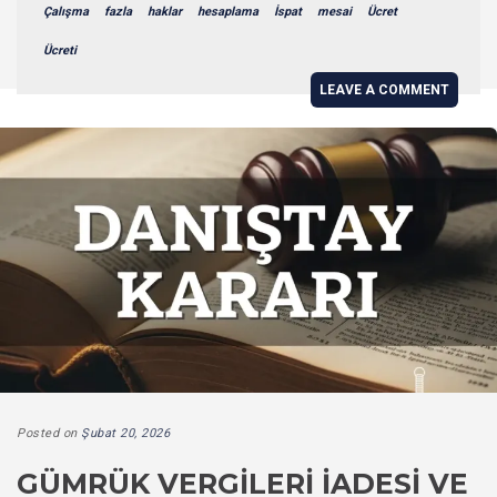
Çalışma
fazla
haklar
hesaplama
İspat
mesai
Ücret
Ücreti
LEAVE A COMMENT
Posted on
Şubat 20, 2026
GÜMRÜK VERGILERI İADESI VE