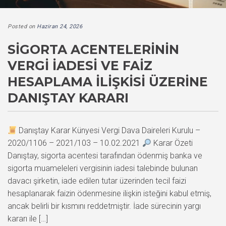
Posted on
Haziran 24, 2026
SIGORTA ACENTELERININ
VERGI İADESI VE FAIZ
HESAPLAMA İLIŞKISI ÜZERINE
DANIŞTAY KARARI
Danıştay Karar Künyesi Vergi Dava Daireleri Kurulu –
2020/1106 – 2021/103 – 10.02.2021
Karar Özeti
Danıştay, sigorta acentesi tarafından ödenmiş banka ve
sigorta muameleleri vergisinin iadesi talebinde bulunan
davacı şirketin, iade edilen tutar üzerinden tecil faizi
hesaplanarak faizin ödenmesine ilişkin isteğini kabul etmiş,
ancak belirli bir kısmını reddetmiştir. İade sürecinin yargı
kararı ile […]