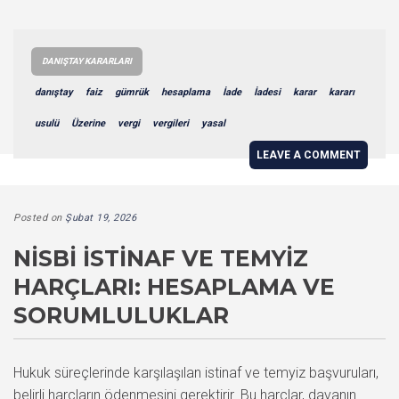
DANIŞTAY KARARLARI
danıştay
faiz
gümrük
hesaplama
İade
İadesi
karar
kararı
usulü
Üzerine
vergi
vergileri
yasal
LEAVE A COMMENT
Posted on
Şubat 19, 2026
NISBI İSTINAF VE TEMYIZ
HARÇLARI: HESAPLAMA VE
SORUMLULUKLAR
Hukuk süreçlerinde karşılaşılan istinaf ve temyiz başvuruları,
belirli harçların ödenmesini gerektirir. Bu harçlar, davanın