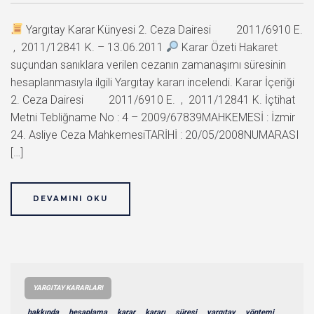
Yargıtay Karar Künyesi 2. Ceza Dairesi 2011/6910 E.
, 2011/12841 K. – 13.06.2011
Karar Özeti Hakaret
suçundan sanıklara verilen cezanın zamanaşımı süresinin
hesaplanmasıyla ilgili Yargıtay kararı incelendi. Karar İçeriği
2. Ceza Dairesi 2011/6910 E. , 2011/12841 K. İçtihat
Metni Tebliğname No : 4 – 2009/67839MAHKEMESİ : İzmir
24. Asliye Ceza MahkemesiTARİHİ : 20/05/2008NUMARASI
[…]
DEVAMINI OKU
YARGITAY KARARLARI
hakkında
hesaplama
karar
kararı
süresi
yargıtay
yöntemi