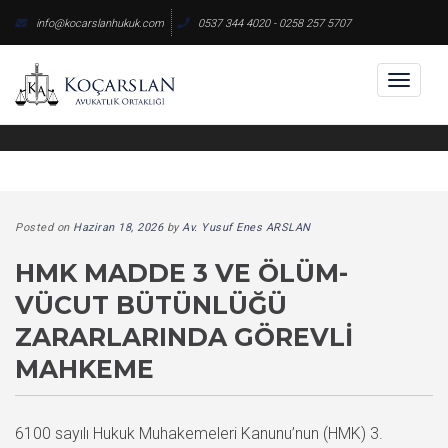
Skip
info@kocarslanhukuk.com
0537 344 4020 - 0258 257 5707
to
content
Toggl
naviga
Posted on
Haziran 18, 2026
by
Av. Yusuf Enes ARSLAN
HMK MADDE 3 VE ÖLÜM-
VÜCUT BÜTÜNLÜĞÜ
ZARARLARINDA GÖREVLI
MAHKEME
6100 sayılı Hukuk Muhakemeleri Kanunu’nun (HMK) 3.