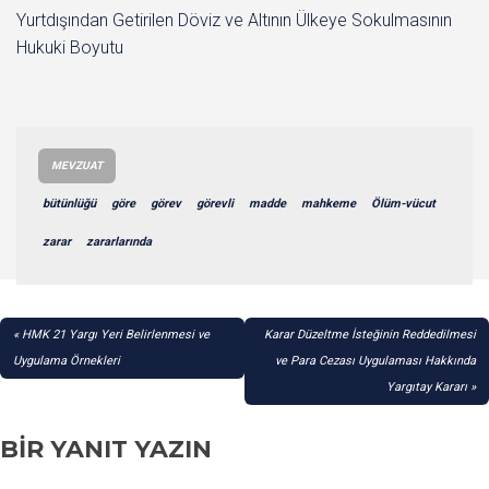
Yurtdışından Getirilen Döviz ve Altının Ülkeye Sokulmasının
Hukuki Boyutu
MEVZUAT
bütünlüğü
göre
görev
görevli
madde
mahkeme
Ölüm-vücut
zarar
zararlarında
YAZI
HMK 21 Yargı Yeri Belirlenmesi ve
Karar Düzeltme İsteğinin Reddedilmesi
GEZINMESI
Uygulama Örnekleri
ve Para Cezası Uygulaması Hakkında
Yargıtay Kararı
BIR YANIT YAZIN