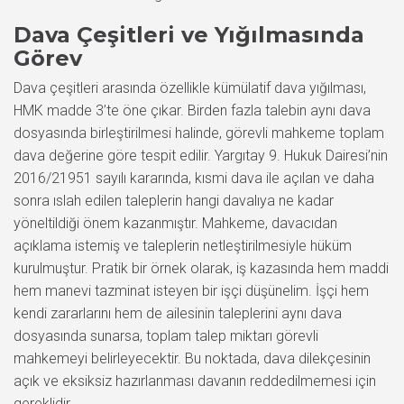
Dava Çeşitleri ve Yığılmasında
Görev
Dava çeşitleri arasında özellikle kümülatif dava yığılması,
HMK madde 3’te öne çıkar. Birden fazla talebin aynı dava
dosyasında birleştirilmesi halinde, görevli mahkeme toplam
dava değerine göre tespit edilir. Yargıtay 9. Hukuk Dairesi’nin
2016/21951 sayılı kararında, kısmi dava ile açılan ve daha
sonra ıslah edilen taleplerin hangi davalıya ne kadar
yöneltildiği önem kazanmıştır. Mahkeme, davacıdan
açıklama istemiş ve taleplerin netleştirilmesiyle hüküm
kurulmuştur. Pratik bir örnek olarak, iş kazasında hem maddi
hem manevi tazminat isteyen bir işçi düşünelim. İşçi hem
kendi zararlarını hem de ailesinin taleplerini aynı dava
dosyasında sunarsa, toplam talep miktarı görevli
mahkemeyi belirleyecektir. Bu noktada, dava dilekçesinin
açık ve eksiksiz hazırlanması davanın reddedilmemesi için
gereklidir.