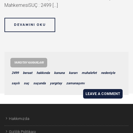
MahkemesiSUÇ : 2499 […]
DEVAMINI OKU
YARGITAY KARARLARI
2499
beraat
hakkında
kanuna
kararı
muhalefet
nedeniyle
sayılı
suç
suçunda
yargıtay
zamanaşımı
LEAVE A COMMENT
Hakkımızda
Gizlilik Politikası