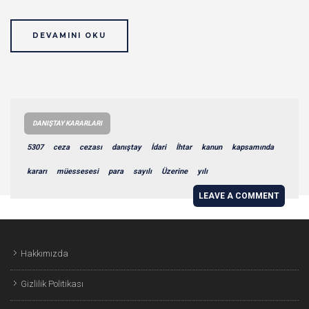
DEVAMINI OKU
DANIŞTAY KARARLARI
5307
ceza
cezası
danıştay
İdari
İhtar
kanun
kapsamında
kararı
müessesesi
para
sayılı
Üzerine
yılı
LEAVE A COMMENT
Hakkımızda
Gizlilik Politikası