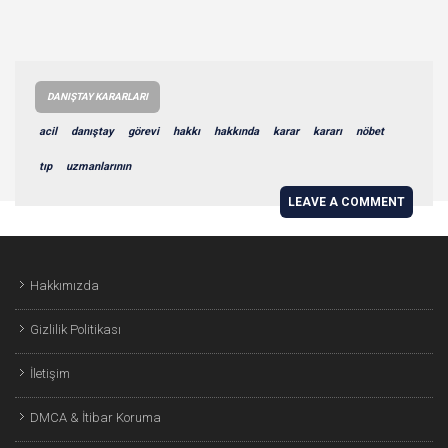
DANIŞTAY KARARLARI
acil
danıştay
görevi
hakkı
hakkında
karar
kararı
nöbet
tıp
uzmanlarının
LEAVE A COMMENT
Hakkımızda
Gizlilik Politikası
İletişim
DMCA & İtibar Koruma