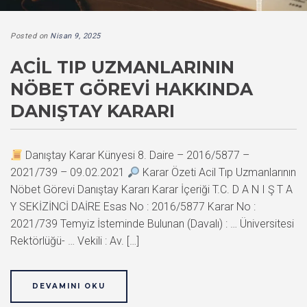
Posted on
Nisan 9, 2025
ACIL TIP UZMANLARININ
NÖBET GÖREVI HAKKINDA
DANIŞTAY KARARI
Danıştay Karar Künyesi 8. Daire – 2016/5877 –
2021/739 – 09.02.2021
Karar Özeti Acil Tıp Uzmanlarının
Nöbet Görevi Danıştay Kararı Karar İçeriği T.C. D A N I Ş T A
Y SEKİZİNCİ DAİRE Esas No : 2016/5877 Karar No :
2021/739 Temyiz İsteminde Bulunan (Davalı) : … Üniversitesi
Rektörlüğü- … Vekili : Av. […]
DEVAMINI OKU