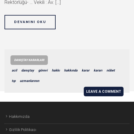
Rektörlüğü- … Vekili : Av. […]
DEVAMINI OKU
DANIŞTAY KARARLARI
acil
danıştay
görevi
hakkı
hakkında
karar
kararı
nöbet
tıp
uzmanlarının
LEAVE A COMMENT
Hakkımızda
Gizlilik Politikası