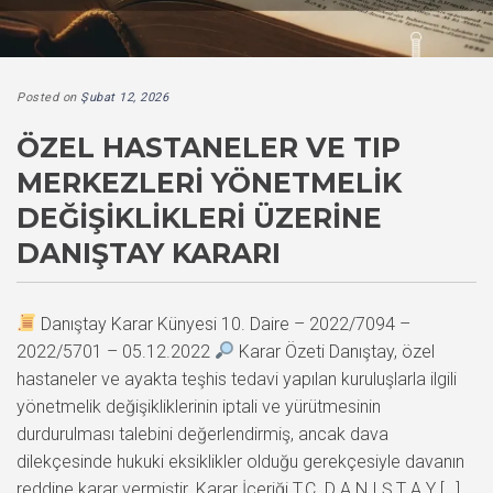
Posted on
Şubat 12, 2026
ÖZEL HASTANELER VE TIP
MERKEZLERI YÖNETMELIK
DEĞIŞIKLIKLERI ÜZERINE
DANIŞTAY KARARI
Danıştay Karar Künyesi 10. Daire – 2022/7094 –
2022/5701 – 05.12.2022
Karar Özeti Danıştay, özel
hastaneler ve ayakta teşhis tedavi yapılan kuruluşlarla ilgili
yönetmelik değişikliklerinin iptali ve yürütmesinin
durdurulması talebini değerlendirmiş, ancak dava
dilekçesinde hukuki eksiklikler olduğu gerekçesiyle davanın
reddine karar vermiştir. Karar İçeriği T.C. D A N I Ş T A Y […]