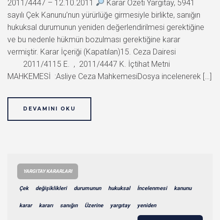
2011/4447 – 12.10.2011
Karar Özeti Yargıtay, 5941
sayılı Çek Kanunu’nun yürürlüğe girmesiyle birlikte, sanığın
hukuksal durumunun yeniden değerlendirilmesi gerektiğine
ve bu nedenle hükmün bozulması gerektiğine karar
vermiştir. Karar İçeriği (Kapatılan)15. Ceza Dairesi
2011/4115 E. , 2011/4447 K. İçtihat Metni
MAHKEMESİ :Asliye Ceza MahkemesiDosya incelenerek […]
DEVAMINI OKU
YARGITAY KARARLARI
Çek
değişiklikleri
durumunun
hukuksal
İncelenmesi
kanunu
karar
kararı
sanığın
Üzerine
yargıtay
yeniden