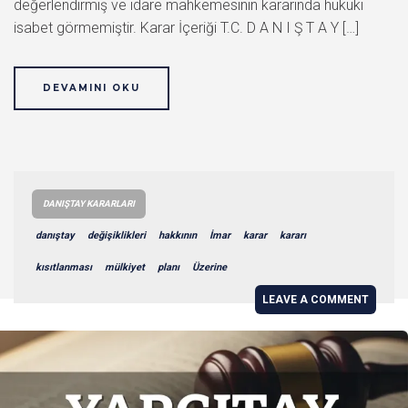
değerlendirmiş ve idare mahkemesinin kararında hukuki
isabet görmemiştir. Karar İçeriği T.C. D A N I Ş T A Y […]
DEVAMINI OKU
DANIŞTAY KARARLARI
danıştay
değişiklikleri
hakkının
İmar
karar
kararı
kısıtlanması
mülkiyet
planı
Üzerine
LEAVE A COMMENT