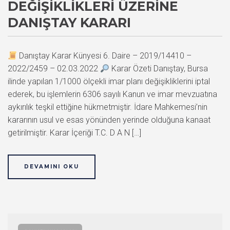
DEĞIŞIKLIKLERI ÜZERINE
DANIŞTAY KARARI
Danıştay Karar Künyesi 6. Daire – 2019/14410 –
2022/2459 – 02.03.2022
Karar Özeti Danıştay, Bursa
ilinde yapılan 1/1000 ölçekli imar planı değişikliklerini iptal
ederek, bu işlemlerin 6306 sayılı Kanun ve imar mevzuatına
aykırılık teşkil ettiğine hükmetmiştir. İdare Mahkemesi’nin
kararının usul ve esas yönünden yerinde olduğuna kanaat
getirilmiştir. Karar İçeriği T.C. D A N […]
DEVAMINI OKU