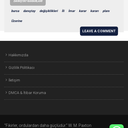
DANIŞTAY KARARLARI
bursa
danıştay
değişiklikleri
İli
İmar
karar
kararı
planı
Üzerine
LEAVE A COMMENT
Hakkımızda
Gizlilik Politikası
İletişim
DMCA & İtibar Koruma
"Fikirler, ordulardan daha güçlüdür." W. M. Paxton