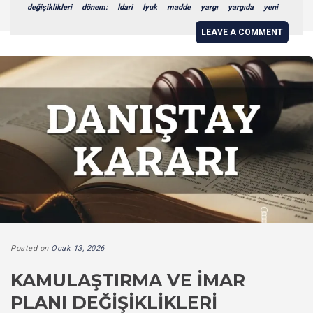
değişiklikleri
dönem:
İdari
İyuk
madde
yargı
yargıda
yeni
LEAVE A COMMENT
Posted on
Ocak 13, 2026
KAMULAŞTIRMA VE İMAR
PLANI DEĞIŞIKLIKLERI