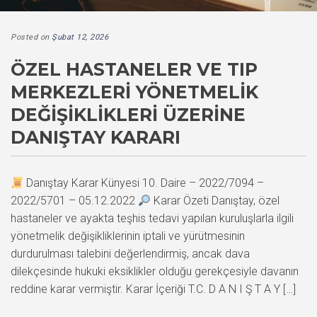
Posted on
Şubat 12, 2026
ÖZEL HASTANELER VE TIP
MERKEZLERI YÖNETMELIK
DEĞIŞIKLIKLERI ÜZERINE
DANIŞTAY KARARI
Danıştay Karar Künyesi 10. Daire – 2022/7094 –
2022/5701 – 05.12.2022
Karar Özeti Danıştay, özel
hastaneler ve ayakta teşhis tedavi yapılan kuruluşlarla ilgili
yönetmelik değişikliklerinin iptali ve yürütmesinin
durdurulması talebini değerlendirmiş, ancak dava
dilekçesinde hukuki eksiklikler olduğu gerekçesiyle davanın
reddine karar vermiştir. Karar İçeriği T.C. D A N I Ş T A Y […]