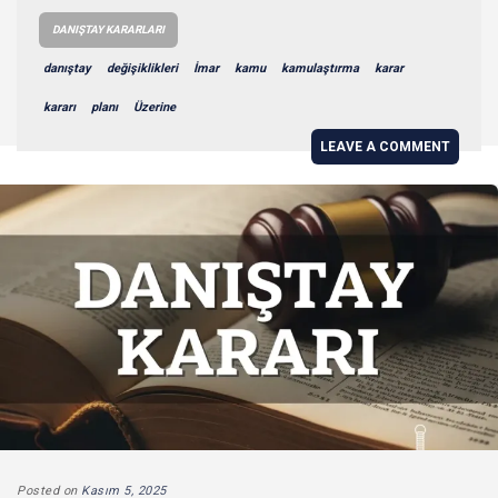
DANIŞTAY KARARLARI
danıştay
değişiklikleri
İmar
kamu
kamulaştırma
karar
kararı
planı
Üzerine
LEAVE A COMMENT
Posted on
Kasım 5, 2025