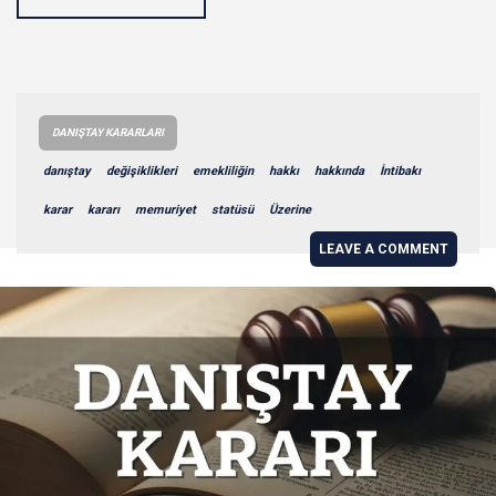
DANIŞTAY KARARLARI
danıştay
değişiklikleri
emekliliğin
hakkı
hakkında
İntibakı
karar
kararı
memuriyet
statüsü
Üzerine
LEAVE A COMMENT