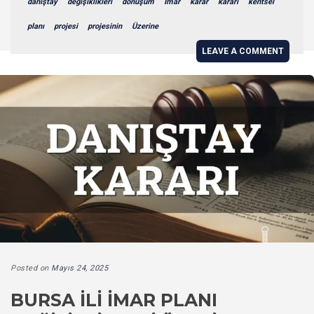
danıştay
değişiklikleri
dönüşüm
İmar
karar
kararı
kentsel
planı
projesi
projesinin
Üzerine
LEAVE A COMMENT
Posted on
Mayıs 24, 2025
BURSA İLI İMAR PLANI