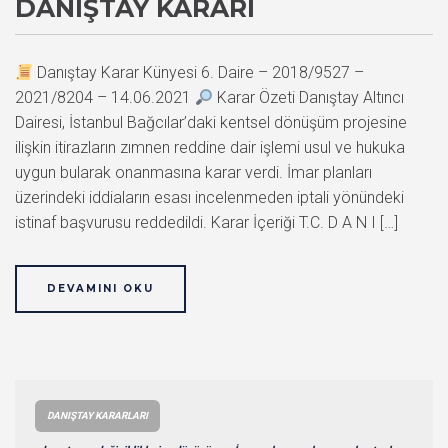
DANIŞTAY KARARI
Danıştay Karar Künyesi 6. Daire – 2018/9527 –
2021/8204 – 14.06.2021
Karar Özeti Danıştay Altıncı
Dairesi, İstanbul Bağcılar’daki kentsel dönüşüm projesine
ilişkin itirazların zımnen reddine dair işlemi usul ve hukuka
uygun bularak onanmasına karar verdi. İmar planları
üzerindeki iddiaların esası incelenmeden iptali yönündeki
istinaf başvurusu reddedildi. Karar İçeriği T.C. D A N I […]
DEVAMINI OKU
DANIŞTAY KARARLARI