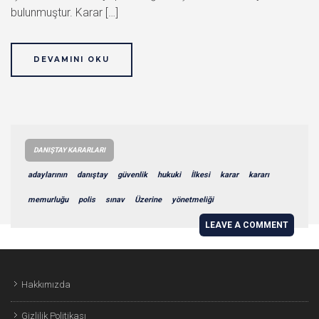
bulunmuştur. Karar […]
DEVAMINI OKU
DANIŞTAY KARARLARI
adaylarının
danıştay
güvenlik
hukuki
İlkesi
karar
kararı
memurluğu
polis
sınav
Üzerine
yönetmeliği
LEAVE A COMMENT
Hakkımızda
Gizlilik Politikası