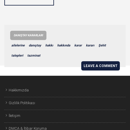
DANIŞTAY KARARLARI
ailelerine
danıştay
hakkı
hakkında
karar
kararı
Şehit
talepleri
tazminat
LEAVE A COMMENT
Hakkımızda
Gizlilik Politikası
İletişim
DMCA & İtibar Koruma