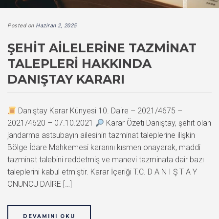
Posted on
Haziran 2, 2025
ŞEHIT AILELERINE TAZMINAT
TALEPLERI HAKKINDA
DANIŞTAY KARARI
Danıştay Karar Künyesi 10. Daire – 2021/4675 –
2021/4620 – 07.10.2021
Karar Özeti Danıştay, şehit olan
jandarma astsubayın ailesinin tazminat taleplerine ilişkin
Bölge İdare Mahkemesi kararını kısmen onayarak, maddi
tazminat talebini reddetmiş ve manevi tazminata dair bazı
taleplerini kabul etmiştir. Karar İçeriği T.C. D A N I Ş T A Y
ONUNCU DAİRE […]
DEVAMINI OKU