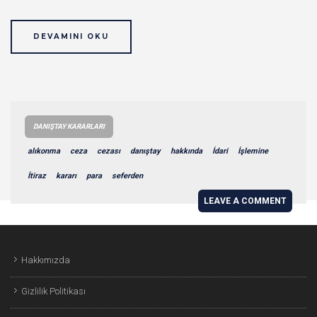
DEVAMINI OKU
DANIŞTAY KARARLARI
alıkonma
ceza
cezası
danıştay
hakkında
İdari
İşlemine
İtiraz
kararı
para
seferden
LEAVE A COMMENT
Hakkımızda
Gizlilik Politikası