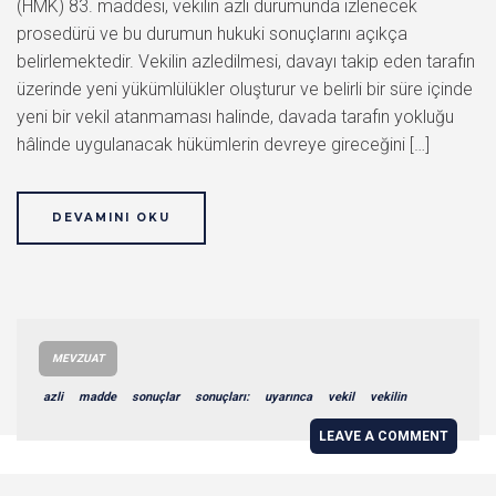
(HMK) 83. maddesi, vekilin azli durumunda izlenecek
prosedürü ve bu durumun hukuki sonuçlarını açıkça
belirlemektedir. Vekilin azledilmesi, davayı takip eden tarafın
üzerinde yeni yükümlülükler oluşturur ve belirli bir süre içinde
yeni bir vekil atanmaması halinde, davada tarafın yokluğu
hâlinde uygulanacak hükümlerin devreye gireceğini […]
DEVAMINI OKU
MEVZUAT
azli
madde
sonuçlar
sonuçları:
uyarınca
vekil
vekilin
LEAVE A COMMENT