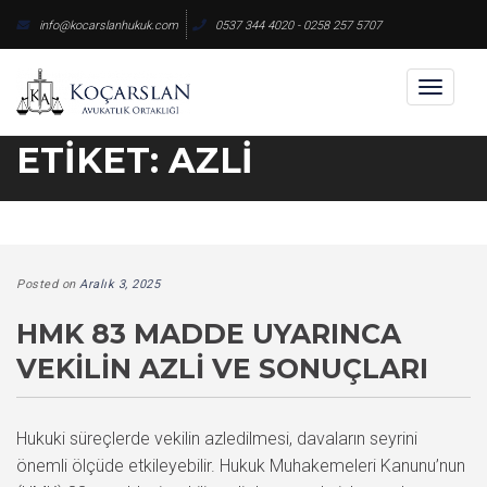
Skip
info@kocarslanhukuk.com
0537 344 4020 - 0258 257 5707
to
content
Toggl
naviga
ETIKET:
AZLI
Posted on
Aralık 3, 2025
HMK 83 MADDE UYARINCA
VEKILIN AZLI VE SONUÇLARI
Hukuki süreçlerde vekilin azledilmesi, davaların seyrini
önemli ölçüde etkileyebilir. Hukuk Muhakemeleri Kanunu’nun