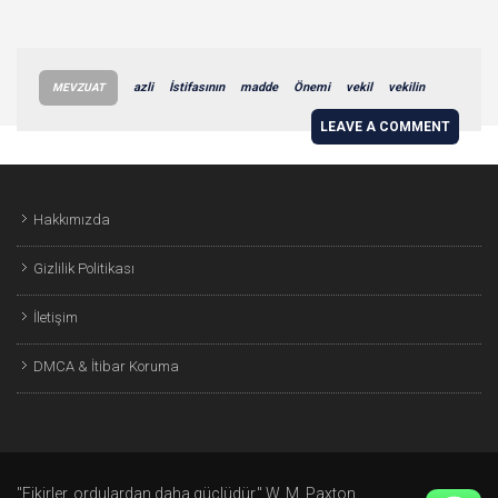
azli
İstifasının
madde
Önemi
vekil
vekilin
MEVZUAT
LEAVE A COMMENT
Hakkımızda
Gizlilik Politikası
İletişim
DMCA & İtibar Koruma
"Fikirler, ordulardan daha güçlüdür." W. M. Paxton