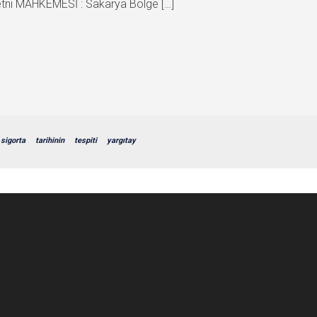
ni MAHKEMESİ : Sakarya Bölge […]
sigorta
tarihinin
tespiti
yargıtay