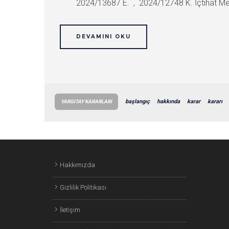
2024/13687 E. , 2024/12748 K. İçtihat Met
DEVAMINI OKU
başlangıç
hakkında
karar
kararı
YARGITAY KARARLARI
Hakkımızda
Gizlilik Politikası
İletişim