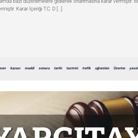
lamda bazı düzeltilmelere gidilerek onanmasına karar vermiştir.
rmiştir. Karar İçeriği T.C. D […]
rarı
kazası
maddi
sonucu
tarihi
tazmini
trafik
uğranılan
Üzerine
yasal