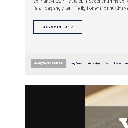
ve manevi tazminat talebini değerlendirmiş ve i
faizin başlangıç tarihi ile ilgili önemli bir hüküm ve
DEVAMINI OKU
başlangıç
danıştay
faiz
karar
ka
DANIŞTAY KARARLARI