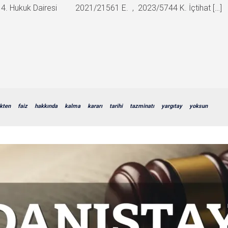
riği 4. Hukuk Dairesi 2021/21561 E. , 2023/5744 K. İçtihat […]
kten
faiz
hakkında
kalma
kararı
tarihi
tazminatı
yargıtay
yoksun