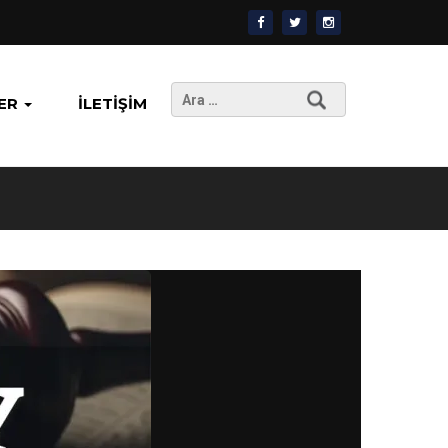
Arama:
ER
İLETIŞIM