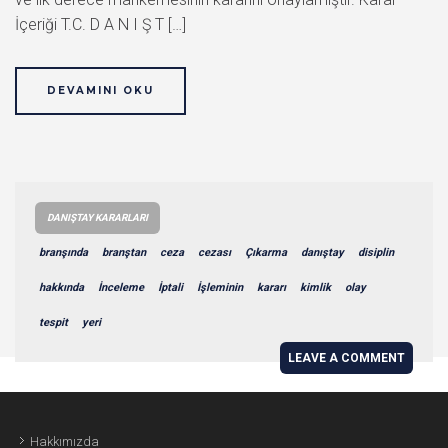
İçeriği T.C. D A N I Ş T […]
DEVAMINI OKU
DANIŞTAY KARARLARI
branşında
branştan
ceza
cezası
Çıkarma
danıştay
disiplin
hakkında
İnceleme
İptali
İşleminin
kararı
kimlik
olay
tespit
yeri
LEAVE A COMMENT
Hakkımızda