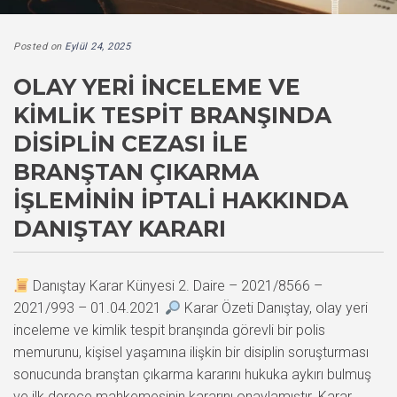
Posted on
Eylül 24, 2025
OLAY YERI İNCELEME VE
KIMLIK TESPIT BRANŞINDA
DISIPLIN CEZASI ILE
BRANŞTAN ÇIKARMA
İŞLEMININ İPTALI HAKKINDA
DANIŞTAY KARARI
Danıştay Karar Künyesi 2. Daire – 2021/8566 –
2021/993 – 01.04.2021
Karar Özeti Danıştay, olay yeri
inceleme ve kimlik tespit branşında görevli bir polis
memurunu, kişisel yaşamına ilişkin bir disiplin soruşturması
sonucunda branştan çıkarma kararını hukuka aykırı bulmuş
ve ilk derece mahkemesinin kararını onaylamıştır. Karar