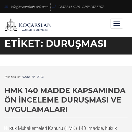
Skip
info@kocarslanhukuk.com
0537 344 4020 - 0258 257 5707
to
content
Toggl
naviga
ETIKET:
DURUŞMASI
Posted on
Ocak 12, 2026
HMK 140 MADDE KAPSAMINDA
ÖN İNCELEME DURUŞMASI VE
UYGULAMALARI
Hukuk Muhakemeleri Kanunu (HMK) 140. madde, hukuk