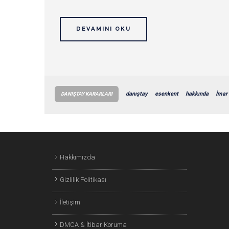
DEVAMINI OKU
danıştay
esenkent
hakkında
İmar
DANIŞTAY KARARLARI
Hakkımızda
Gizlilik Politikası
İletişim
DMCA & İtibar Koruma