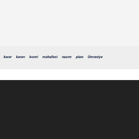
karar
kararı
kısmi
mahallesi
nazım
planı
Ümraniye