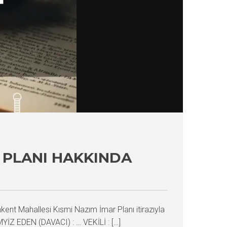
 PLANI HAKKINDA
ent Mahallesi Kısmi Nazım İmar Planı itirazıyla
MYİZ EDEN (DAVACI) : … VEKİLİ : […]