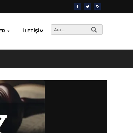
Arama:
ER
İLETIŞIM