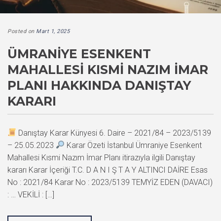
Posted on
Mart 1, 2025
ÜMRANIYE ESENKENT
MAHALLESI KISMI NAZIM İMAR
PLANI HAKKINDA DANIŞTAY
KARARI
Danıştay Karar Künyesi 6. Daire – 2021/84 – 2023/5139
– 25.05.2023
Karar Özeti İstanbul Ümraniye Esenkent
Mahallesi Kısmi Nazım İmar Planı itirazıyla ilgili Danıştay
kararı Karar İçeriği T.C. D A N I Ş T A Y ALTINCI DAİRE Esas
No : 2021/84 Karar No : 2023/5139 TEMYİZ EDEN (DAVACI)
: … VEKİLİ : […]