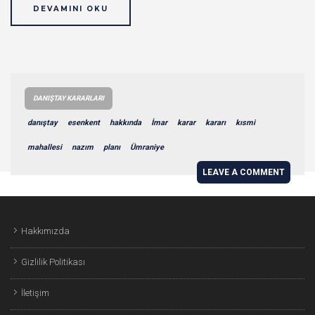
DEVAMINI OKU
DANIŞTAY KARARLARI
danıştay
esenkent
hakkında
İmar
karar
kararı
kısmi
mahallesi
nazım
planı
Ümraniye
LEAVE A COMMENT
Hakkımızda
Gizlilik Politikası
İletişim