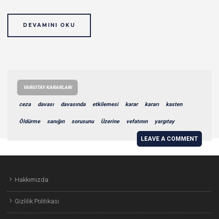
DEVAMINI OKU
YARGITAY KARARLARI
ceza
davası
davasında
etkilemesi
karar
kararı
kasten
Öldürme
sanığın
sorusunu
Üzerine
vefatının
yargıtay
LEAVE A COMMENT
Hakkımızda
Gizlilik Politikası