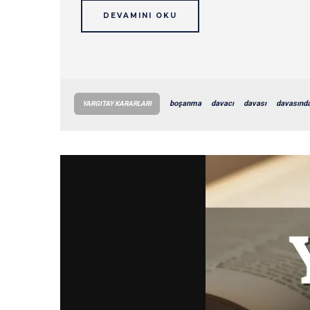
DEVAMINI OKU
boşanma
davacı
davası
davasınd
YARGITAY KARARLARI