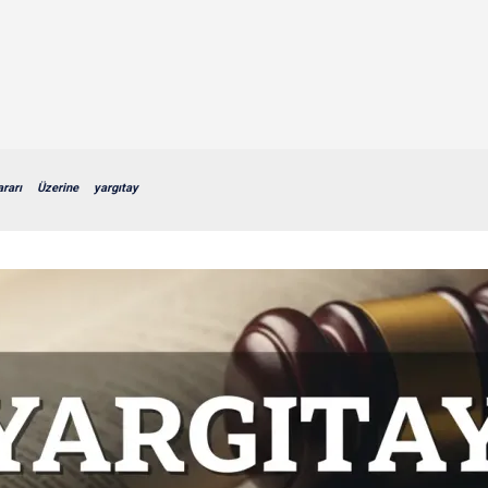
ararı
Üzerine
yargıtay