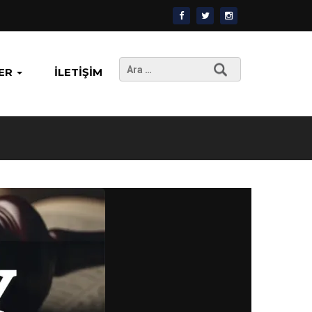
Arama:
ER
İLETIŞIM