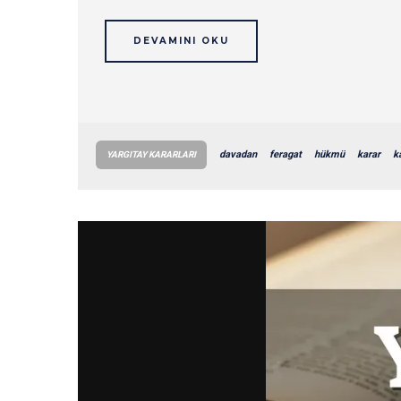
DEVAMINI OKU
davadan
feragat
hükmü
karar
k
YARGITAY KARARLARI