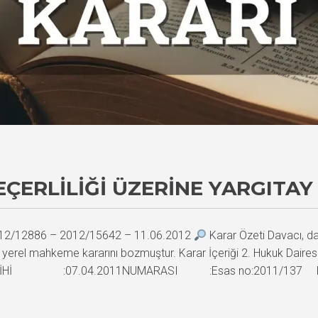
ÇERLILIĞI ÜZERINE YARGITAY
 2012/12886 – 2012/15642 – 11.06.2012
Karar Özeti Davacı, dav
yerel mahkeme kararını bozmuştur. Karar İçeriği 2. Hukuk Dai
iTARİHİ :07.04.2011NUMARASI :Esas no:2011/137 Karar 