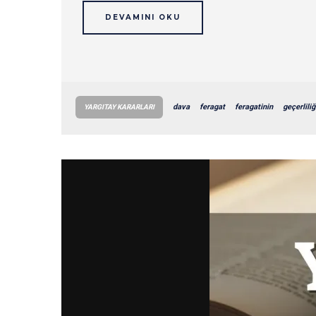
DEVAMINI OKU
dava
feragat
feragatinin
geçerliliğ
YARGITAY KARARLARI