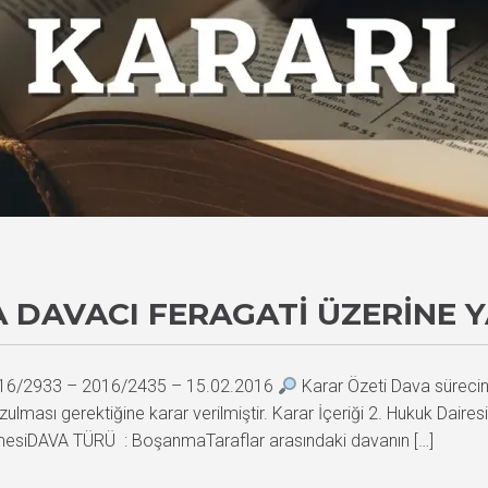
DAVACI FERAGATI ÜZERINE Y
 2016/2933 – 2016/2435 – 15.02.2016
Karar Özeti Dava süreci
lması gerektiğine karar verilmiştir. Karar İçeriği 2. Hukuk Da
esiDAVA TÜRÜ : BoşanmaTaraflar arasındaki davanın […]