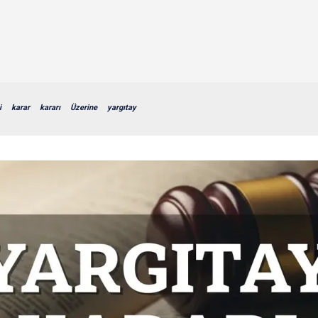
i
karar
kararı
Üzerine
yargıtay