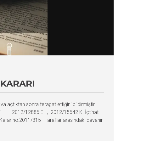
 KARARI
a açtıktan sonra feragat ettiğini bildirmiştir.
resi 2012/12886 E. , 2012/15642 K. İçtihat
no:2011/315 Taraflar arasındaki davanın