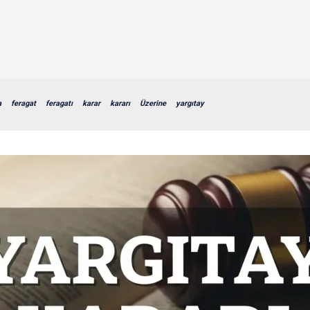
a
feragat
feragatı
karar
kararı
Üzerine
yargıtay