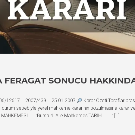
 FERAGAT SONUCU HAKKINDA
 2006/12617 – 2007/439 – 25.01.2007
Karar Özeti Taraflar ara
u durum sebebiyle yerel mahkeme kararının bozulmasına karar veril
i MAHKEMESİ :Bursa 4. Aile MahkemesiTARİHİ : […]