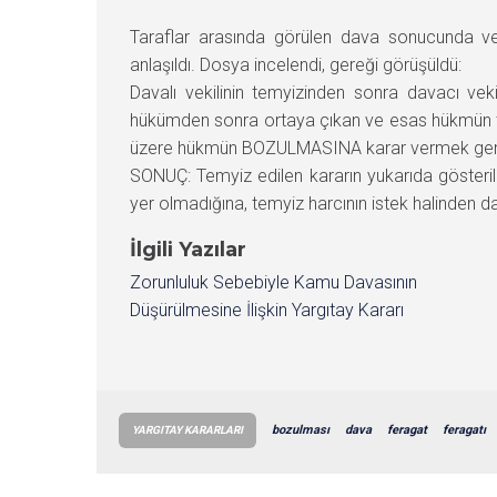
Taraflar arasında görülen dava sonucunda veri
anlaşıldı. Dosya incelendi, gereği görüşüldü:
Davalı vekilinin temyizinden sonra davacı veki
hükümden sonra ortaya çıkan ve esas hükmün t
üzere hükmün BOZULMASINA karar vermek gere
SONUÇ: Temyiz edilen kararın yukarıda gösteri
yer olmadığına, temyiz harcının istek halinden da
İlgili Yazılar
Zorunluluk Sebebiyle Kamu Davasının
Düşürülmesine İlişkin Yargıtay Kararı
bozulması
dava
feragat
feragatı
YARGITAY KARARLARI