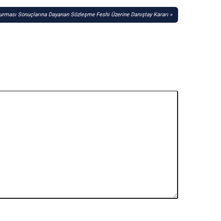
urması Sonuçlarına Dayanan Sözleşme Feshi Üzerine Danıştay Kararı