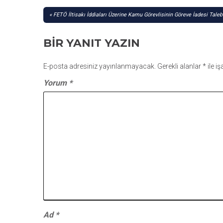
YAZI
FETÖ İltisakı İddiaları Üzerine Kamu Görevlisinin Göreve İadesi Tale
GEZINMESI
BIR YANIT YAZIN
E-posta adresiniz yayınlanmayacak.
Gerekli alanlar
*
ile i
Yorum
*
Ad
*