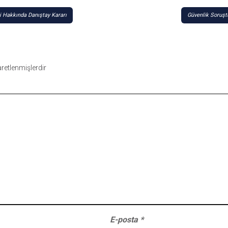
bi Hakkında Danıştay Kararı
Güvenlik Soruşt
şaretlenmişlerdir
E-posta
*