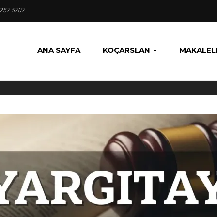
 257 5707
ANA SAYFA
KOÇARSLAN
MAKALEL