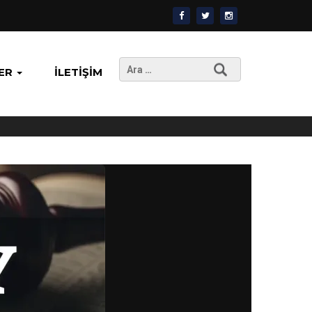
Arama:
ER
İLETIŞIM