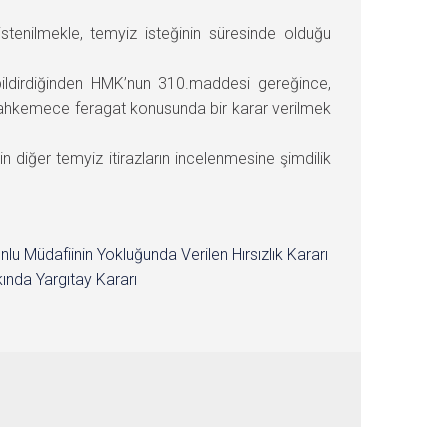
stenilmekle, temyiz isteğinin süresinde olduğu
i bildirdiğinden HMK’nun 310.maddesi gereğince,
ahkemece feragat konusunda bir karar verilmek
iğer temyiz itirazların incelenmesine şimdilik
nlu Müdafiinin Yokluğunda Verilen Hırsızlık Kararı
ında Yargıtay Kararı