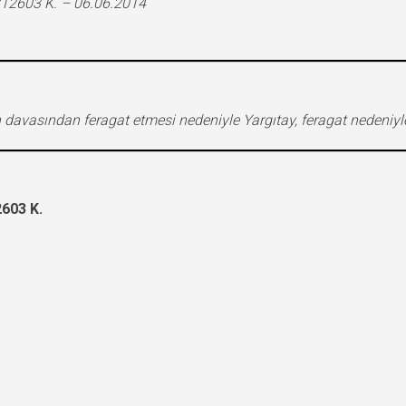
2603 K. – 06.06.2014
nin davasından feragat etmesi nedeniyle Yargıtay, feragat nedeni
603 K.