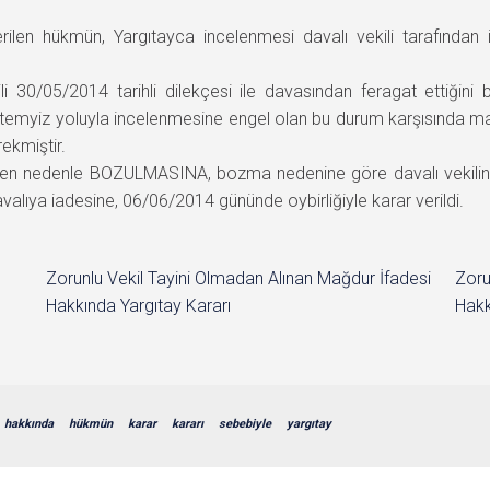
len hükmün, Yargıtayca incelenmesi davalı vekili tarafından i
li 30/05/2014 tarihli dilekçesi ile davasından feragat ettiğin
emyiz yoluyla incelenmesine engel olan bu durum karşısında m
kmiştir.
len nedenle BOZULMASINA, bozma nedenine göre davalı vekilinin d
valıya iadesine, 06/06/2014 gününde oybirliğiyle karar verildi.
Zorunlu Vekil Tayini Olmadan Alınan Mağdur İfadesi
Zoru
Hakkında Yargıtay Kararı
Hakk
hakkında
hükmün
karar
kararı
sebebiyle
yargıtay