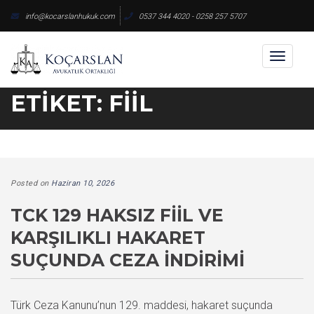
Skip
info@kocarslanhukuk.com
0537 344 4020 - 0258 257 5707
to
content
Toggl
naviga
ETIKET:
FIIL
Posted on
Haziran 10, 2026
TCK 129 HAKSIZ FIIL VE
KARŞILIKLI HAKARET
SUÇUNDA CEZA İNDIRIMI
Türk Ceza Kanunu’nun 129. maddesi, hakaret suçunda