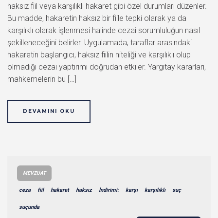
haksız fiil veya karşılıklı hakaret gibi özel durumları düzenler.
Bu madde, hakaretin haksız bir fiile tepki olarak ya da
karşılıklı olarak işlenmesi halinde cezai sorumluluğun nasıl
şekilleneceğini belirler. Uygulamada, taraflar arasındaki
hakaretin başlangıcı, haksız fiilin niteliği ve karşılıklı olup
olmadığı cezai yaptırımı doğrudan etkiler. Yargıtay kararları,
mahkemelerin bu […]
DEVAMINI OKU
MEVZUAT
ceza
fiil
hakaret
haksız
İndirimi:
karşı
karşılıklı
suç
suçunda