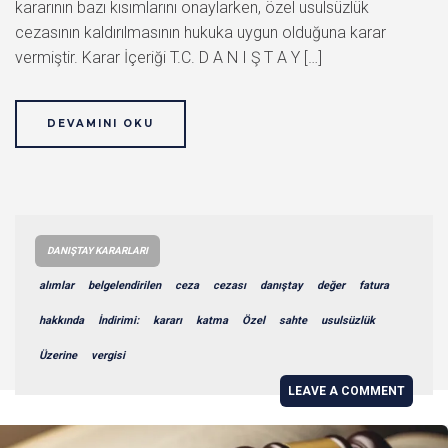
kararının bazı kısımlarını onaylarken, özel usulsüzlük
cezasının kaldırılmasının hukuka uygun olduğuna karar
vermiştir. Karar İçeriği T.C. D A N I Ş T A Y […]
DEVAMINI OKU
DANIŞTAY KARARLARI
alımlar
belgelendirilen
ceza
cezası
danıştay
değer
fatura
hakkında
İndirimi:
kararı
katma
Özel
sahte
usulsüzlük
Üzerine
vergisi
LEAVE A COMMENT