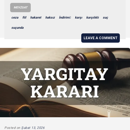
MEVZUAT
ceza
fiil
hakaret
haksız
İndirimi:
karşı
karşılıklı
suç
suçunda
LEAVE A COMMENT
Posted on
Şubat 13, 2026