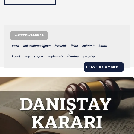
YARGITAY KARARLARI
ceza
dokunulmazlığının
hırsızlık
İhlali
İndirimi:
kararı
konut
suç
suçlar
suçlarında
Üzerine
yargıtay
LEAVE A COMMENT