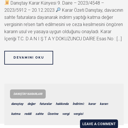
Danıştay Karar Künyesi 9. Daire – 2023/4548 –
2023/5912 – 20.12.2023
Karar Özeti Danıştay, davacının
sahte faturalara dayanarak indirim yaptığı katma değer
vergisinin re’sen tarh edilmesini ve ceza kesilmesini öngören
kararın usul ve yasaya uygun olduğunu onayladı. Karar
İçeriği T.C. D A N I Ş T A Y DOKUZUNCU DAİRE Esas No : […]
DEVAMINI OKU
DANIŞTAY KARARLARI
danıştay
değer
faturalar
hakkında
İndirimi:
karar
kararı
katma
reddi
sahte
Üzerine
vergi
vergisi
LEAVE A COMMENT