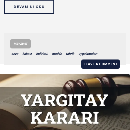
DEVAMINI OKU
MEVZUAT
ceza
haksız
İndirimi:
madde
tahrik
uygulamaları
LEAVE A COMMENT