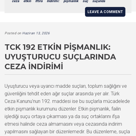
ceza
etkin
İftira
İndirimi:
pişmanlık
suç
suçunda
LEAVE A COMMENT
Posted on
Haziran 13, 2026
TCK 192 ETKIN PIŞMANLIK:
UYUŞTURUCU SUÇLARINDA
CEZA İNDIRIMI
Uyuşturucu veya uyarıcı madde suçları, toplum sağlığını ve
güvenliğini tehdit eden ağır suçlar arasında yer alır. Türk
Ceza Kanunu’nun 192. maddesi ise bu suçlarla mücadelede
etkin pişmanlık kurumunu düzenler. Etkin pişmanlık, failin
işlediği suçu ortaya çıkarması ya da suç ortaklarını ifşa
etmesi halinde ceza almamasını veya cezasında indirim
yapılmasını sağlayan bir düzenlemedir. Bu düzenleme, suçla