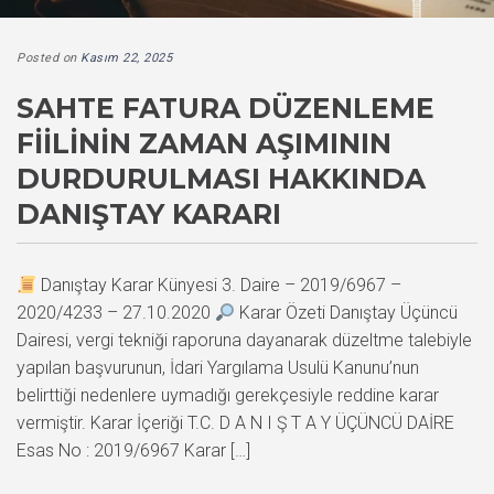
Posted on
Kasım 22, 2025
SAHTE FATURA DÜZENLEME
FIILININ ZAMAN AŞIMININ
DURDURULMASI HAKKINDA
DANIŞTAY KARARI
Danıştay Karar Künyesi 3. Daire – 2019/6967 –
2020/4233 – 27.10.2020
Karar Özeti Danıştay Üçüncü
Dairesi, vergi tekniği raporuna dayanarak düzeltme talebiyle
yapılan başvurunun, İdari Yargılama Usulü Kanunu’nun
belirttiği nedenlere uymadığı gerekçesiyle reddine karar
vermiştir. Karar İçeriği T.C. D A N I Ş T A Y ÜÇÜNCÜ DAİRE
Esas No : 2019/6967 Karar […]