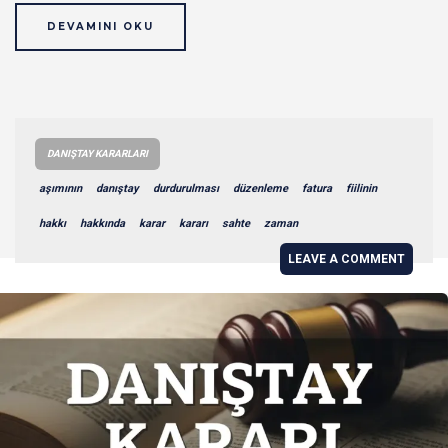
DEVAMINI OKU
DANIŞTAY KARARLARI
aşımının
danıştay
durdurulması
düzenleme
fatura
fiilinin
hakkı
hakkında
karar
kararı
sahte
zaman
LEAVE A COMMENT