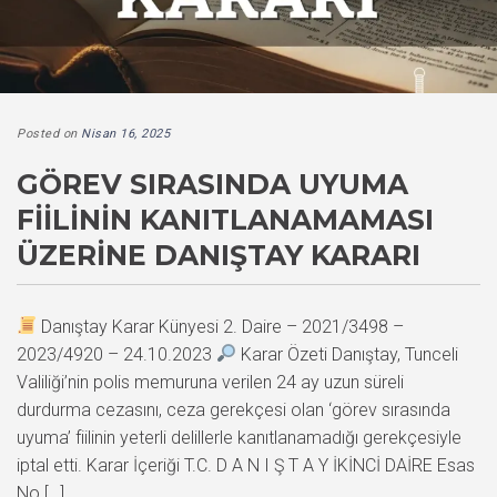
Posted on
Nisan 16, 2025
GÖREV SIRASINDA UYUMA
FIILININ KANITLANAMAMASI
ÜZERINE DANIŞTAY KARARI
Danıştay Karar Künyesi 2. Daire – 2021/3498 –
2023/4920 – 24.10.2023
Karar Özeti Danıştay, Tunceli
Valiliği’nin polis memuruna verilen 24 ay uzun süreli
durdurma cezasını, ceza gerekçesi olan ‘görev sırasında
uyuma’ fiilinin yeterli delillerle kanıtlanamadığı gerekçesiyle
iptal etti. Karar İçeriği T.C. D A N I Ş T A Y İKİNCİ DAİRE Esas
No […]