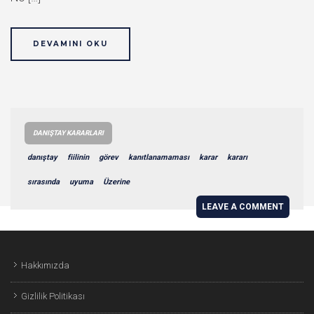
DEVAMINI OKU
DANIŞTAY KARARLARI
danıştay
fiilinin
görev
kanıtlanamaması
karar
kararı
sırasında
uyuma
Üzerine
LEAVE A COMMENT
Hakkımızda
Gizlilik Politikası