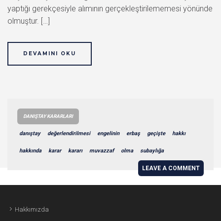
yaptığı gerekçesiyle alımının gerçekleştirilememesi yönünde
olmuştur. […]
DEVAMINI OKU
DANIŞTAY KARARLARI
danıştay
değerlendirilmesi
engelinin
erbaş
geçişte
hakkı
hakkında
karar
kararı
muvazzaf
olma
subaylığa
LEAVE A COMMENT
Hakkımızda