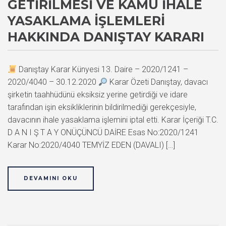
GETIRILMESI VE KAMU İHALE
YASAKLAMA İŞLEMLERI
HAKKINDA DANIŞTAY KARARI
Danıştay Karar Künyesi 13. Daire – 2020/1241 –
2020/4040 – 30.12.2020
Karar Özeti Danıştay, davacı
şirketin taahhüdünü eksiksiz yerine getirdiği ve idare
tarafından işin eksikliklerinin bildirilmediği gerekçesiyle,
davacının ihale yasaklama işlemini iptal etti. Karar İçeriği T.C.
D A N I Ş T A Y ONÜÇÜNCÜ DAİRE Esas No:2020/1241
Karar No:2020/4040 TEMYİZ EDEN (DAVALI) […]
DEVAMINI OKU