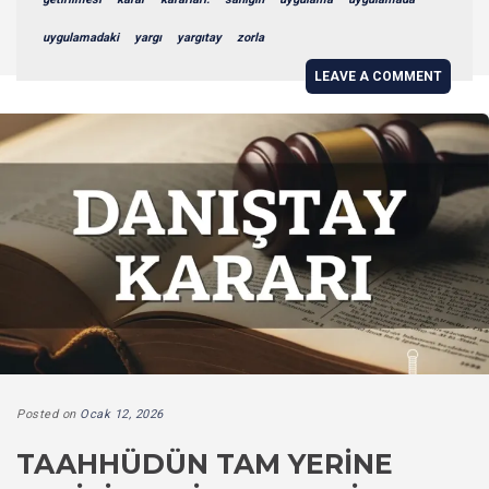
uygulamadaki
yargı
yargıtay
zorla
LEAVE A COMMENT
Posted on
Ocak 12, 2026
TAAHHÜDÜN TAM YERINE