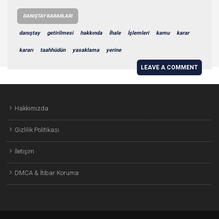
DANIŞTAY KARARLARI
danıştay
getirilmesi
hakkında
İhale
İşlemleri
kamu
karar
kararı
taahhüdün
yasaklama
yerine
LEAVE A COMMENT
Hakkımızda
Gizlilik Politikası
İletişim
DMCA & İtibar Koruma