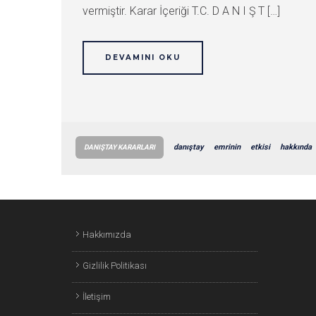
vermiştir. Karar İçeriği T.C. D A N I Ş T […]
DEVAMINI OKU
danıştay
emrinin
etkisi
hakkında
DANIŞTAY KARARLARI
Hakkımızda
Gizlilik Politikası
İletişim