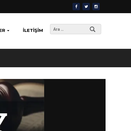
Arama:
ER
İLETIŞIM