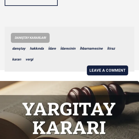
DANIŞTAY KARARLARI
danıştay
hakkında
İdare
İdaresinin
İhbarnamesine
İtiraz
kararı
vergi
LEAVE A COMMENT