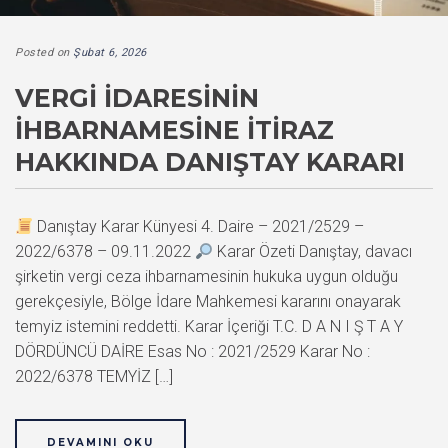
Posted on
Şubat 6, 2026
VERGI İDARESININ
İHBARNAMESINE İTIRAZ
HAKKINDA DANIŞTAY KARARI
Danıştay Karar Künyesi 4. Daire – 2021/2529 –
2022/6378 – 09.11.2022
Karar Özeti Danıştay, davacı
şirketin vergi ceza ihbarnamesinin hukuka uygun olduğu
gerekçesiyle, Bölge İdare Mahkemesi kararını onayarak
temyiz istemini reddetti. Karar İçeriği T.C. D A N I Ş T A Y
DÖRDÜNCÜ DAİRE Esas No : 2021/2529 Karar No :
2022/6378 TEMYİZ […]
DEVAMINI OKU