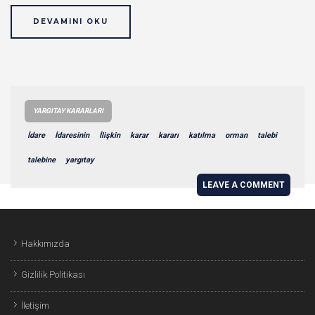
DEVAMINI OKU
YARGITAY KARARLARI
İdare
İdaresinin
İlişkin
karar
kararı
katılma
orman
talebi
talebine
yargıtay
LEAVE A COMMENT
Hakkımızda
Gizlilik Politikası
İletişim