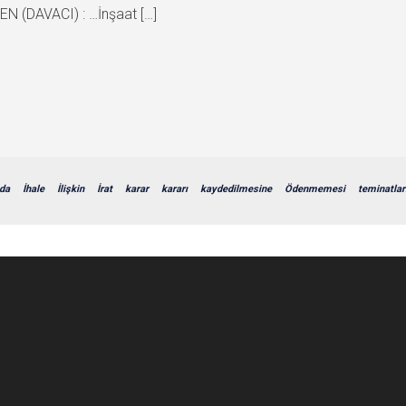
 (DAVACI) : …İnşaat […]
da
İhale
İlişkin
İrat
karar
kararı
kaydedilmesine
Ödenmemesi
teminatlar