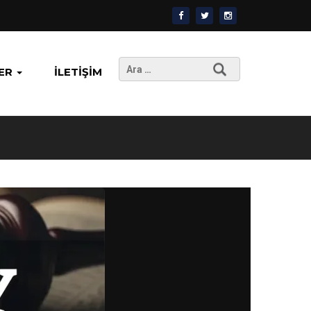
Arama:
ER
İLETIŞIM