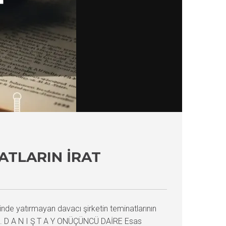
ATLARIN İRAT
inde yatırmayan davacı şirketin teminatlarının
i T.C. D A N I Ş T A Y ONÜÇÜNCÜ DAİRE Esas